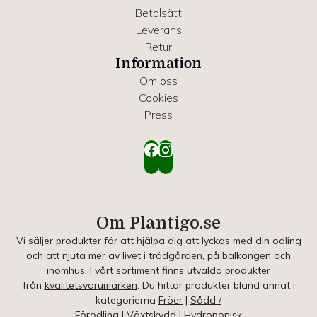
Betalsätt
Leverans
Retur
Information
Om oss
Cookies
Press
Om Plantigo.se
Vi säljer produkter för att hjälpa dig att lyckas med din odling
och att njuta mer av livet i trädgården, på balkongen och
inomhus. I vårt sortiment finns utvalda produkter
från
kvalitetsvarumärken
. Du hittar produkter bland annat i
kategorierna
Fröer
|
Sådd /
Förodling
|
Växtskydd
|
Hydroponisk