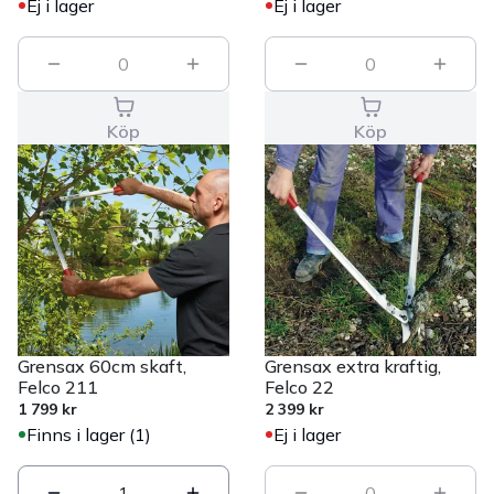
Ej i lager
Ej i lager
0
0
Köp
Köp
Grensax 60cm skaft,
Grensax extra kraftig,
Felco 211
Felco 22
1 799 kr
2 399 kr
Finns i lager (1)
Ej i lager
1
0