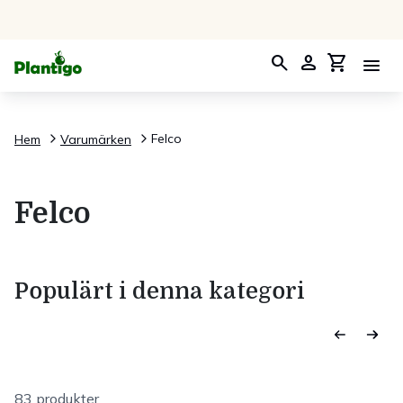
search
person
shopping_cart
menu
Felco
Hem
Varumärken
Felco
Populärt i denna kategori
83 produkter