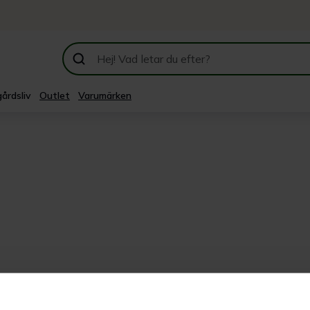
årdsliv
Outlet
Varumärken
egori