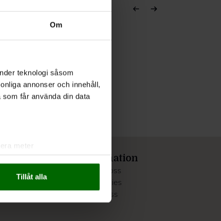
Om
änder teknologi såsom
rsonliga annonser och innehåll,
a som får använda din data
lera meter
a
Information
ryck)
Om oss
ljsektionen
. Du kan ändra
Tillåt alla
o
Cookies
Press
andahålla funktioner för
n information från din enhet