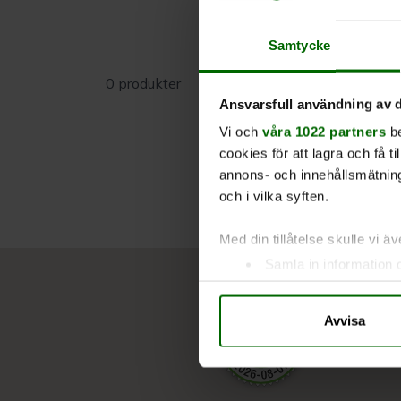
Samtycke
0 produkter
Ansvarsfull användning av d
Vi och
våra 1022 partners
be
cookies för att lagra och få t
annons- och innehållsmätning
och i vilka syften.
Med din tillåtelse skulle vi äve
Samla in information 
Identifiera din enhet 
Ta reda på mer om hur dina pe
Avvisa
eller dra tillbaka ditt samtyc
Vi använder enhetsidentifierar
sociala medier och analysera 