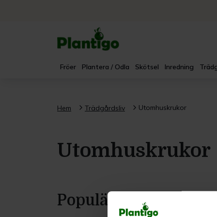
Fröer
Plantera / Odla
Skötsel
Inredning
Trädg
Utomhuskrukor
Hem
Trädgårdsliv
Utomhuskrukor
Populärt i denna kat