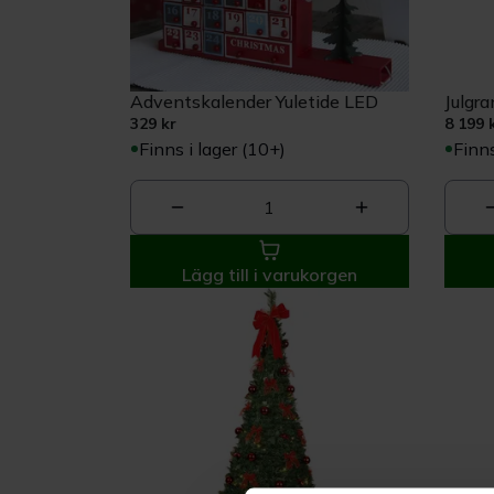
Adventskalender Yuletide LED
Julgr
329 kr
8 199 
Finns i lager (10+)
Finns
1
Lägg till i varukorgen