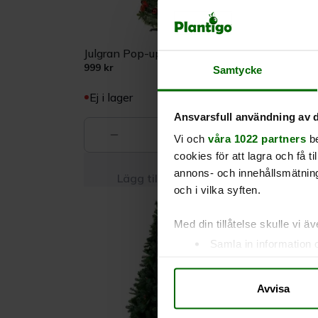
Julgran Pop-up 1,85 meter, grön
Julgr
999 kr
999 kr
Samtycke
Ej i lager
Finns
Ansvarsfull användning av d
0
Vi och
våra 1022 partners
be
cookies för att lagra och få t
annons- och innehållsmätning
Lägg till i varukorgen
och i vilka syften.
Med din tillåtelse skulle vi äve
Samla in information 
Identifiera din enhet 
Ta reda på mer om hur dina pe
Avvisa
eller dra tillbaka ditt samtyc