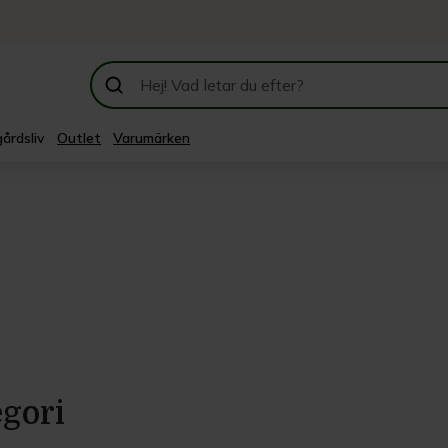
årdsliv
Outlet
Varumärken
egori