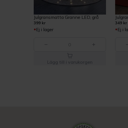
Julgransmatta Granne LED, grå
Julgr
399 kr
349 kr
Ej i lager
Ej i l
0
Lägg till i varukorgen