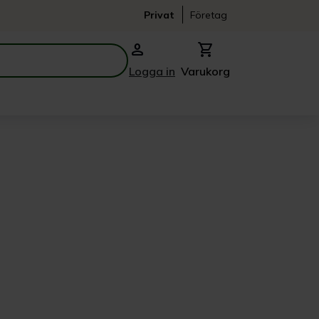
Privat
Företag
person
shopping_cart
Logga in
Varukorg