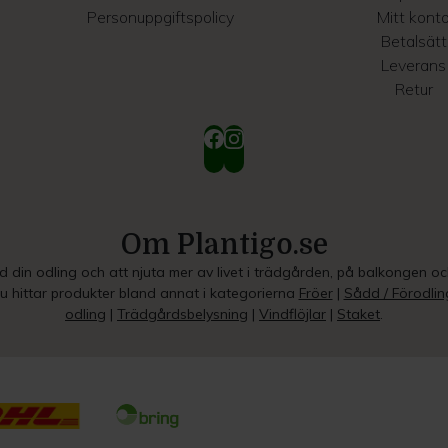
Personuppgiftspolicy
Mitt kont
Betalsätt
Leverans
Retur
Om Plantigo.se
ed din odling och att njuta mer av livet i trädgården, på balkongen o
Du hittar produkter bland annat i kategorierna
Fröer
|
Sådd / Förodlin
odling
|
Trädgårdsbelysning
|
Vindflöjlar
|
Staket
.