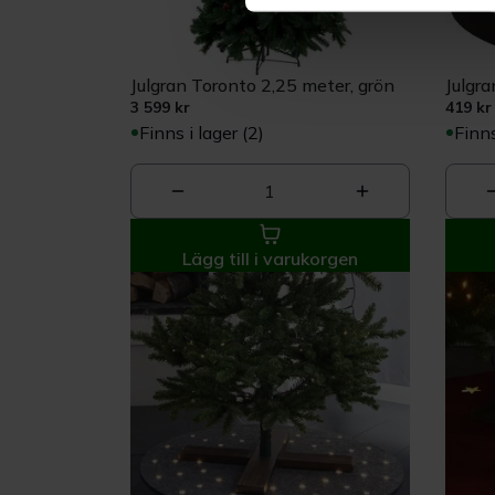
Vi använder enhetsidentifierar
sociala medier och analysera 
till de sociala medier och a
Julgran Toronto 2,25 meter, grön
Julgra
med annan information som du 
3 599 kr
419 kr
Finns i lager (2)
Finns
1
Lägg till i varukorgen