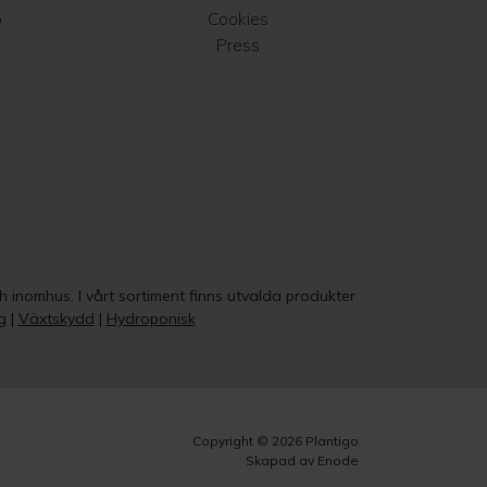
o
Cookies
Press
ch inomhus. I vårt sortiment finns utvalda produkter
g
|
Växtskydd
|
Hydroponisk
Copyright © 2026 Plantigo
Skapad av Enode