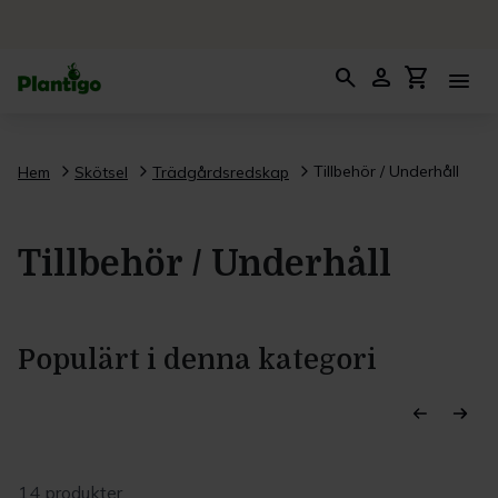
search
person
shopping_cart
menu
Tillbehör / Underhåll
Hem
Skötsel
Trädgårdsredskap
Tillbehör / Underhåll
Populärt i denna kategori
14 produkter