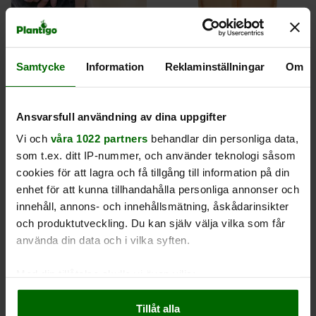
Hölster, Felco 912
Hölster, Felco 921
269 kr
619 kr
Samtycke
Information
Reklaminställningar
Om
Finns i lager (7)
Ej i lager
1
0
Ansvarsfull användning av dina uppgifter
Vi och
våra 1022 partners
behandlar din personliga data,
Köp
Köp
som t.ex. ditt IP-nummer, och använder teknologi såsom
cookies för att lagra och få tillgång till information på din
enhet för att kunna tillhandahålla personliga annonser och
innehåll, annons- och innehållsmätning, åskådarinsikter
och produktutveckling. Du kan själv välja vilka som får
använda din data och i vilka syften.
Med din tillåtelse skulle vi även vilja:
Samla in information om din geografiska plats
Jordtermometer -10 till
Rengöringsspray, Felco
Tillåt alla
som kan ha en noggrannhet på upp till flera meter