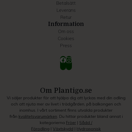
Betalsätt
Leverans
Retur
Information
Om oss
Cookies
Press
Om Plantigo.se
Vi säljer produkter för att hjälpa dig att lyckas med din odling
och att njuta mer av livet i trädgården, på balkongen och
inomhus. I vårt sortiment finns utvalda produkter
från
kvalitetsvarumärken
. Du hittar produkter bland annat i
kategorierna
Fröer
|
Sådd /
Förodling
|
Växtskydd
|
Hydroponisk