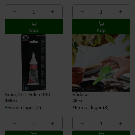
1
1
Köp
Köp
Smörjfett, Felco 990
Sådosa
169 kr
25 kr
Finns i lager (7)
Finns i lager (3)
1
1