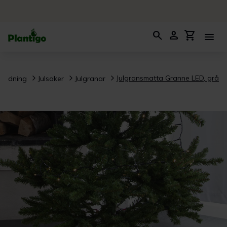
search
person
shopping_cart
menu
Julgransmatta Granne LED, grå
nredning
Julsaker
Julgranar