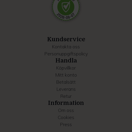
Dessa kan i sin tur kombinera informationen med annan
information som du har tillhandahållit eller som de har
samlat in när du har använt deras tjänster.
Kundservice
Kontakta oss
Personuppgiftspolicy
Handla
Köpvillkor
Mitt konto
Betalsätt
Leverans
Retur
Information
Om oss
Cookies
Press