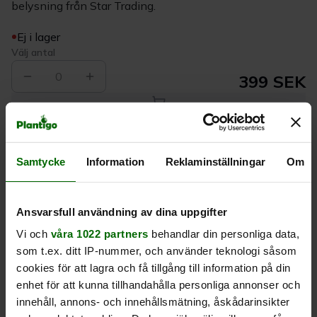
belysning från Star Trading.
Ej i lager
Välj antal
0
399 SEK
Köp
Samtycke
Information
Reklaminställningar
Om
Leverans 1-
Kvalitet till
Eget lager allt i
3 dagar
rätt pris
en leverans
Ansvarsfull användning av dina uppgifter
Vi och
våra 1022 partners
behandlar din personliga data,
Beskrivning
som t.ex. ditt IP-nummer, och använder teknologi såsom
cookies för att lagra och få tillgång till information på din
Produktrecensioner
enhet för att kunna tillhandahålla personliga annonser och
innehåll, annons- och innehållsmätning, åskådarinsikter