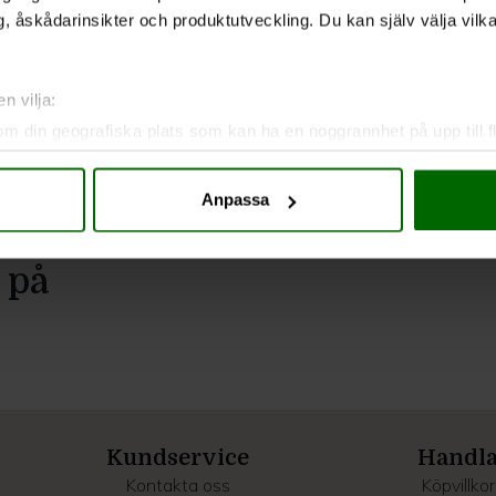
, åskådarinsikter och produktutveckling. Du kan själv välja vilk
n vilja:
om din geografiska plats som kan ha en noggrannhet på upp till f
genom att aktivt skanna den för specifika kännetecken (fingeravt
rsonliga uppgifter behandlas och ställ in dina preferenser i
deta
Anpassa
ke när som helst från cookie-förklaringen.
e för att anpassa innehållet och annonserna till användarna, tillh
 på
vår trafik. Vi vidarebefordrar även sådana identifierare och anna
nnons- och analysföretag som vi samarbetar med. Dessa kan i sin
har tillhandahållit eller som de har samlat in när du har använt 
Kundservice
Handl
Kontakta oss
Köpvillkor