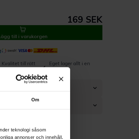
169 SEK
Lägg till i varukorgen
Kvalitet till rätt
Eget lager allt i en
pris
leverans
Om
änder teknologi såsom
rsonliga annonser och innehåll,