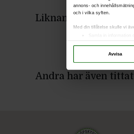
annons- och innehållsmätning
och i vilka syften.
Liknande produkter
Med din tillåtelse skulle vi äve
Samla in information 
Identifiera din enhet 
Ta reda på mer om hur dina pe
Avvisa
eller dra tillbaka ditt samtyc
Vi använder enhetsidentifierar
Andra har även tittat
sociala medier och analysera 
till de sociala medier och a
med annan information som du 