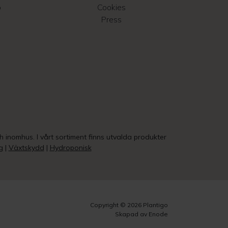
o
Cookies
Press
ch inomhus. I vårt sortiment finns utvalda produkter
g
|
Växtskydd
|
Hydroponisk
Copyright © 2026 Plantigo
Skapad av Enode