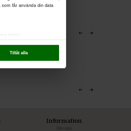
a som får använda din data
lera meter
ryck)
ljsektionen
. Du kan ändra
Tillåt alla
andahålla funktioner för
n information från din enhet
 tur kombinera informationen
deras tjänster.
a
Information
Om oss