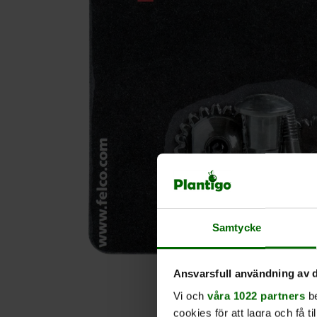
Samtycke
Ansvarsfull användning av d
Vi och
våra 1022 partners
be
cookies för att lagra och få t