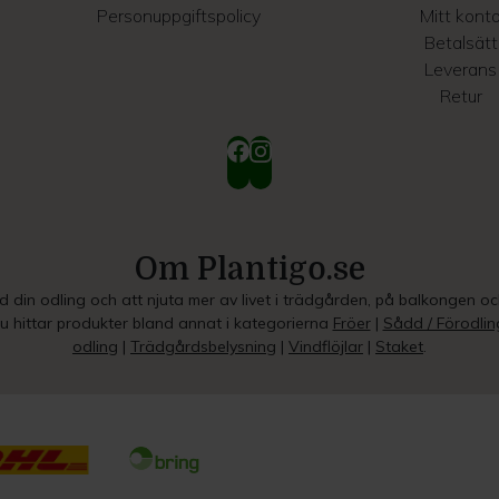
Personuppgiftspolicy
Mitt kont
Betalsätt
Leverans
Retur
Om Plantigo.se
ed din odling och att njuta mer av livet i trädgården, på balkongen o
Du hittar produkter bland annat i kategorierna
Fröer
|
Sådd / Förodlin
odling
|
Trädgårdsbelysning
|
Vindflöjlar
|
Staket
.