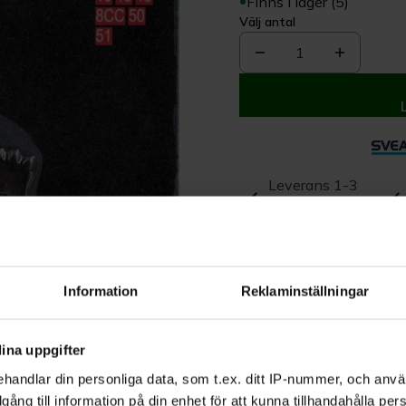
Finns i lager (5)
Välj antal
1
Leverans 1-3
dagar
Beskrivning
Information
Reklaminställningar
Produktrecensioner
ina uppgifter
handlar din personliga data, som t.ex. ditt IP-nummer, och anv
illgång till information på din enhet för att kunna tillhandahålla pe