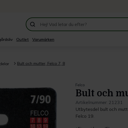
årdsliv
Outlet
Varumärken
Bult och mutter, Felco 7, 8
delar
Felco
Bult och mut
Artikelnummer:
21231
Utbytesdel bult och mutte
Felco 19.