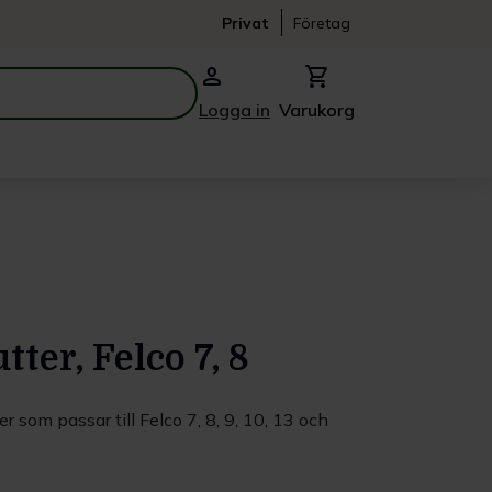
Privat
Företag
person
shopping_cart
Logga in
Varukorg
ter, Felco 7, 8
r som passar till Felco 7, 8, 9, 10, 13 och