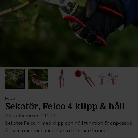
Felco
Sekatör, Felco 4 klipp & håll
Artikelnummer:
21341
Sekatör Felco 4 med klipp och håll funktion är anpassad
för personer med medelstora till större händer.