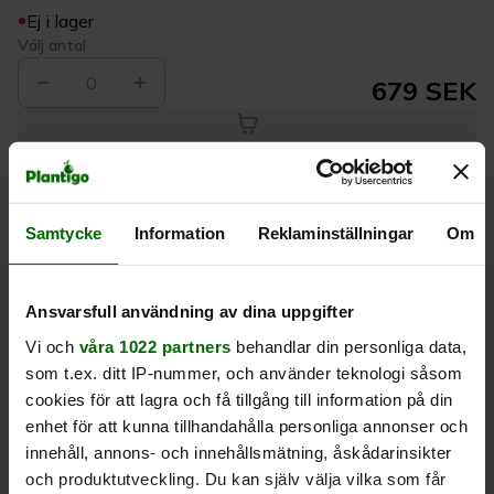
Ej i lager
Välj antal
0
679 SEK
Köp
Samtycke
Information
Reklaminställningar
Om
Leverans 1-
Kvalitet till
Eget lager allt i
3 dagar
rätt pris
en leverans
Ansvarsfull användning av dina uppgifter
Beskrivning
Vi och
våra 1022 partners
behandlar din personliga data,
som t.ex. ditt IP-nummer, och använder teknologi såsom
Produktrecensioner
cookies för att lagra och få tillgång till information på din
enhet för att kunna tillhandahålla personliga annonser och
innehåll, annons- och innehållsmätning, åskådarinsikter
och produktutveckling. Du kan själv välja vilka som får