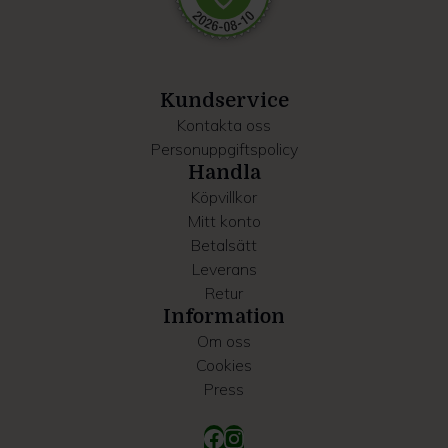
Dessa kan i sin tur kombinera informationen med annan
information som du har tillhandahållit eller som de har
samlat in när du har använt deras tjänster.
Kundservice
Kontakta oss
Personuppgiftspolicy
Handla
Köpvillkor
Mitt konto
Betalsätt
Leverans
Retur
Information
Om oss
Cookies
Press