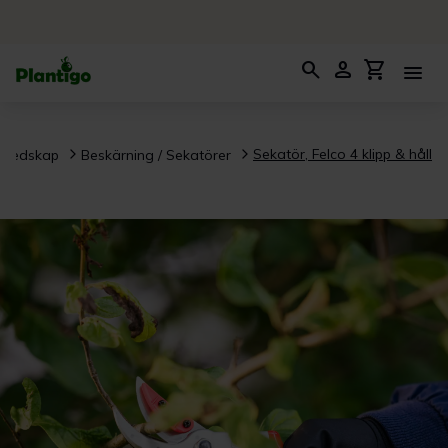
search
person
shopping_cart
menu
Sekatör, Felco 4 klipp & håll
sredskap
Beskärning / Sekatörer