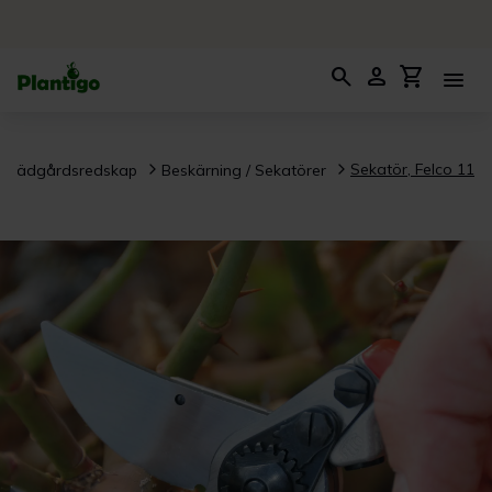
search
person
shopping_cart
menu
Sekatör, Felco 11
Trädgårdsredskap
Beskärning / Sekatörer