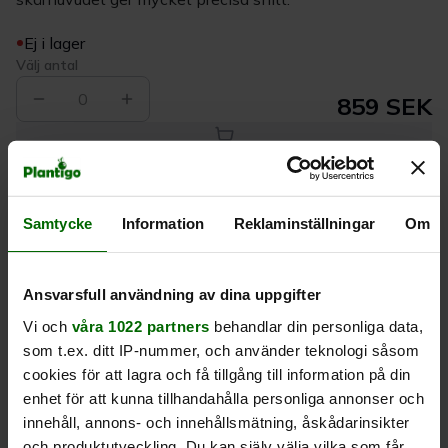
Ej i lager
Välj antal
0
859 SEK
Köp
Samtycke
Information
Reklaminställningar
Om
Leverans 1-
Kvalitet till
Eget lager allt i
3 dagar
rätt pris
en leverans
Ansvarsfull användning av dina uppgifter
Beskrivning
Vi och
våra 1022 partners
behandlar din personliga data,
som t.ex. ditt IP-nummer, och använder teknologi såsom
cookies för att lagra och få tillgång till information på din
Produktrecensioner
enhet för att kunna tillhandahålla personliga annonser och
innehåll, annons- och innehållsmätning, åskådarinsikter
och produktutveckling. Du kan själv välja vilka som får