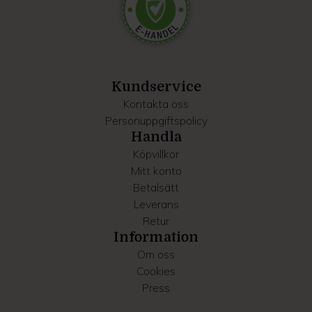
Dessa kan i sin tur kombinera informationen med annan
information som du har tillhandahållit eller som de har
samlat in när du har använt deras tjänster.
Kundservice
Kontakta oss
Personuppgiftspolicy
Handla
Köpvillkor
Mitt konto
Betalsätt
Leverans
Retur
Information
Om oss
Cookies
Press