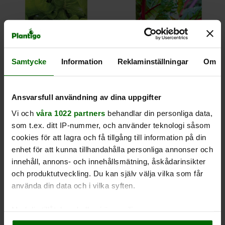
Mangold, Groene Gewone
Mangold, Rhubarb Chard
KRAV
KRAV
Samtycke
Information
Reklaminställningar
Om
32 kr
32 kr
Ej i lager
Finns i lager (2)
Ansvarsfull användning av dina uppgifter
0
1
Vi och
våra 1022 partners
behandlar din personliga data,
som t.ex. ditt IP-nummer, och använder teknologi såsom
cookies för att lagra och få tillgång till information på din
Köp
Köp
enhet för att kunna tillhandahålla personliga annonser och
innehåll, annons- och innehållsmätning, åskådarinsikter
och produktutveckling. Du kan själv välja vilka som får
använda din data och i vilka syften.
Med din tillåtelse skulle vi även vilja:
Samla in information om din geografiska plats