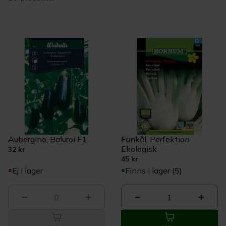
Aubergine, Baluroi F1
Fänkål, Perfektion
Ekologisk
32 kr
45 kr
Ej i lager
Finns i lager (5)
0
1