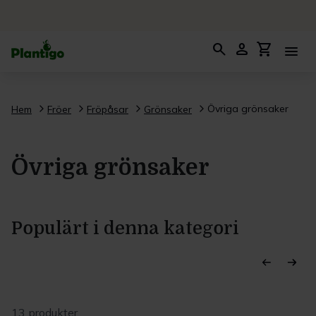
search
person
shopping_cart
menu
Övriga grönsaker
Hem
Fröer
Fröpåsar
Grönsaker
Övriga grönsaker
Populärt i denna kategori
13 produkter