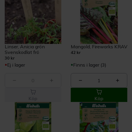
Linser, Anicia grön
Mangold, Fireworks KRAV
Svenskodlat frö
42 kr
30 kr
Ej i lager
Finns i lager (3)
0
1
Köp
Köp