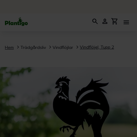
search
person
shopping_cart
menu
Vindflöjel, Tupp 2
Hem
Trädgårdsliv
Vindflöjlar