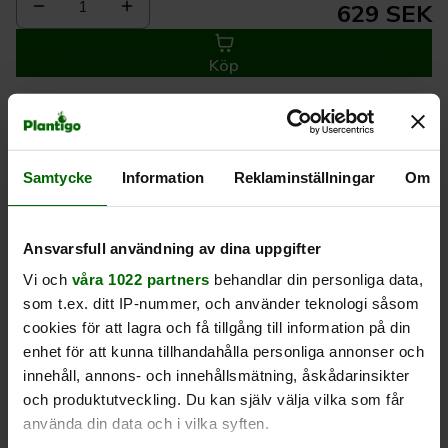
1
629 SEK
Köp
Leverans 1-
Kvalitet till
Eget lager allt i
3 dagar
rätt pris
en leverans
Samtycke
Information
Reklaminställningar
Om
Beskrivning
Ansvarsfull användning av dina uppgifter
Vi och
våra 1022 partners
behandlar din personliga data,
Produktrecensioner
som t.ex. ditt IP-nummer, och använder teknologi såsom
cookies för att lagra och få tillgång till information på din
enhet för att kunna tillhandahålla personliga annonser och
innehåll, annons- och innehållsmätning, åskådarinsikter
och produktutveckling. Du kan själv välja vilka som får
använda din data och i vilka syften.
Liknande produkter