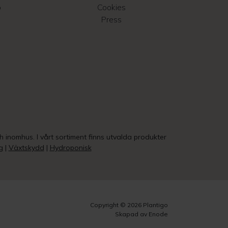
o
Cookies
Press
ch inomhus. I vårt sortiment finns utvalda produkter
g
|
Växtskydd
|
Hydroponisk
Copyright © 2026 Plantigo
Skapad av Enode