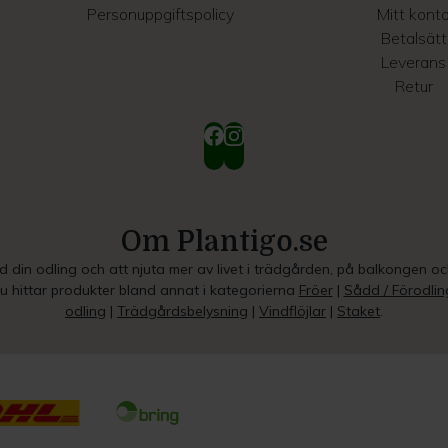
Personuppgiftspolicy
Mitt kont
Betalsätt
Leverans
Retur
Om Plantigo.se
ed din odling och att njuta mer av livet i trädgården, på balkongen o
Du hittar produkter bland annat i kategorierna
Fröer
|
Sådd / Förodlin
odling
|
Trädgårdsbelysning
|
Vindflöjlar
|
Staket
.