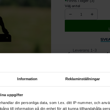
Finns i lager (3)
Välj antal
1
Leverans 1-3
dagar
Beskrivning
Information
Reklaminställningar
Produktrecensioner
ina uppgifter
handlar din personliga data, som t.ex. ditt IP-nummer, och anv
illgång till information på din enhet för att kunna tillhandahålla pe