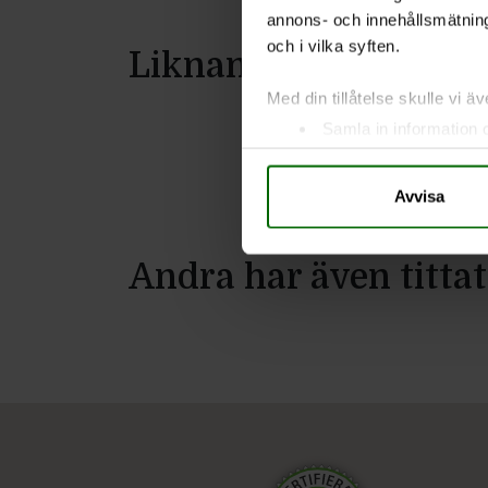
annons- och innehållsmätning
och i vilka syften.
Liknande produkter
Med din tillåtelse skulle vi äve
Samla in information 
Identifiera din enhet 
Ta reda på mer om hur dina pe
Avvisa
eller dra tillbaka ditt samtyc
Vi använder enhetsidentifierar
Andra har även tittat
sociala medier och analysera 
till de sociala medier och a
med annan information som du 