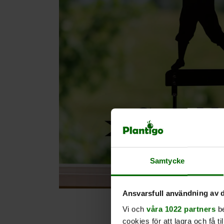
Samtycke
Ansvarsfull användning av d
Vi och
våra 1022 partners
be
cookies för att lagra och få t