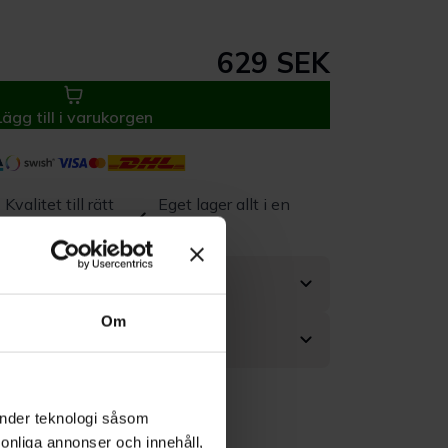
629 SEK
Lägg till i varukorgen
Kvalitet till rätt
Eget lager allt i en
pris
leverans
Om
änder teknologi såsom
rsonliga annonser och innehåll,