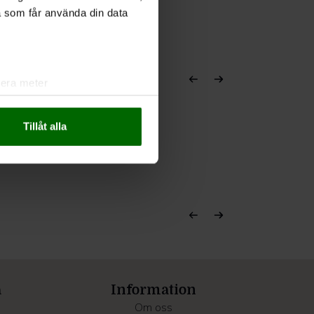
a som får använda din data
lera meter
ryck)
ljsektionen
. Du kan ändra
Tillåt alla
andahålla funktioner för
n information från din enhet
 tur kombinera informationen
deras tjänster.
a
Information
Om oss