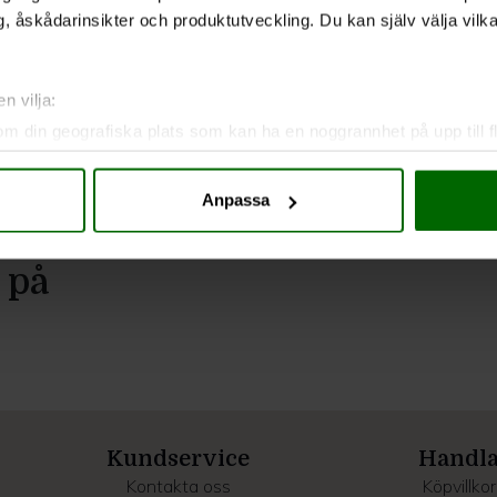
, åskådarinsikter och produktutveckling. Du kan själv välja vilk
n vilja:
om din geografiska plats som kan ha en noggrannhet på upp till f
genom att aktivt skanna den för specifika kännetecken (fingeravt
rsonliga uppgifter behandlas och ställ in dina preferenser i
deta
Anpassa
ke när som helst från cookie-förklaringen.
e för att anpassa innehållet och annonserna till användarna, tillh
 på
vår trafik. Vi vidarebefordrar även sådana identifierare och anna
nnons- och analysföretag som vi samarbetar med. Dessa kan i sin
har tillhandahållit eller som de har samlat in när du har använt 
Kundservice
Handl
Kontakta oss
Köpvillkor