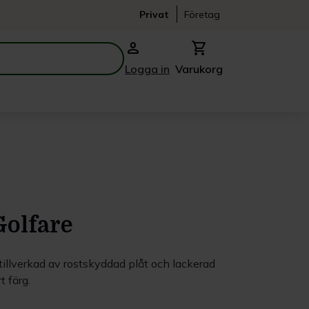
Privat
Företag
person
shopping_cart
Logga in
Varukorg
Golfare
 tillverkad av rostskyddad plåt och lackerad
 färg.