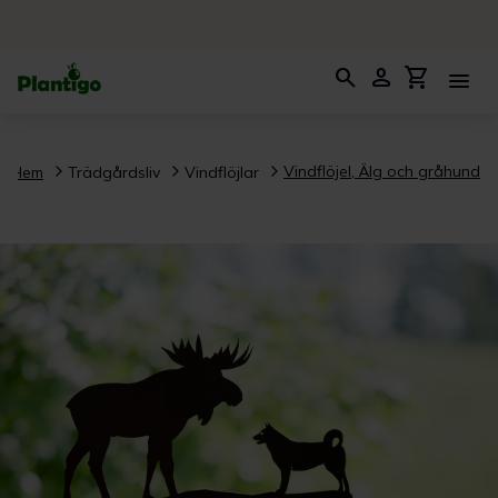
search
person
shopping_cart
menu
Vindflöjel, Älg och gråhund
Hem
Trädgårdsliv
Vindflöjlar