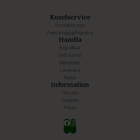
information som du har tillhandahållit eller som de har
samlat in när du har använt deras tjänster.
Kundservice
Kontakta oss
Personuppgiftspolicy
Handla
Köpvillkor
Mitt konto
Betalsätt
Leverans
Retur
Information
Om oss
Cookies
Press