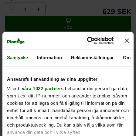
1
629 SEK
Köp
Leverans 1-
Kvalitet till
Eget lager allt i
Samtycke
Information
Reklaminställningar
Om
3 dagar
rätt pris
en leverans
Beskrivning
Ansvarsfull användning av dina uppgifter
Vi och
våra 1022 partners
behandlar din personliga data,
Produktrecensioner
som t.ex. ditt IP-nummer, och använder teknologi såsom
cookies för att lagra och få tillgång till information på din
enhet för att kunna tillhandahålla personliga annonser och
innehåll, annons- och innehållsmätning, åskådarinsikter
och produktutveckling. Du kan själv välja vilka som får
använda din data och i vilka syften.