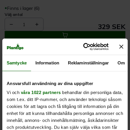
Finns i lager (6)
Välj antal
1
329 SEK
Köp
Samtycke
Information
Reklaminställningar
Om
Leverans 1-
Kvalitet till
Eget lager allt i
3 dagar
rätt pris
en leverans
Ansvarsfull användning av dina uppgifter
Beskrivning
Vi och
våra 1022 partners
behandlar din personliga data,
som t.ex. ditt IP-nummer, och använder teknologi såsom
Produktrecensioner
cookies för att lagra och få tillgång till information på din
enhet för att kunna tillhandahålla personliga annonser och
innehåll, annons- och innehållsmätning, åskådarinsikter
och produktutveckling. Du kan själv välja vilka som får