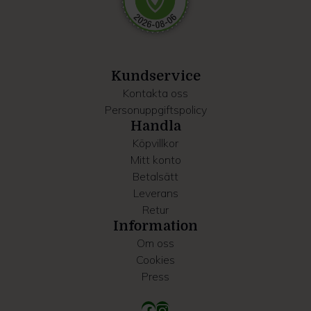
Dessa kan i sin tur kombinera informationen med annan
information som du har tillhandahållit eller som de har
samlat in när du har använt deras tjänster.
Kundservice
Kontakta oss
Personuppgiftspolicy
Handla
Köpvillkor
Mitt konto
Betalsätt
Leverans
Retur
Information
Om oss
Cookies
Press