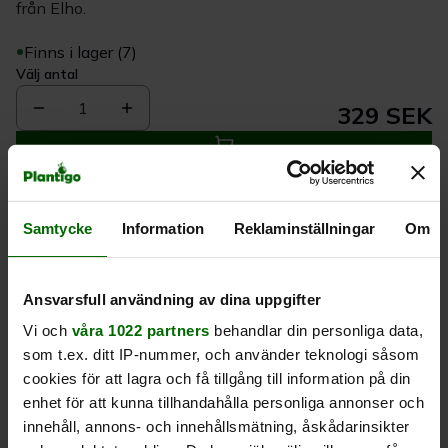
från Elho.
Finns i lager (7)
Välj antal
1
329 SEK
Köp
Samtycke
Information
Reklaminställningar
Om
Leverans 1-
Kvalitet till
Eget lager allt i
3 dagar
rätt pris
en leverans
Ansvarsfull användning av dina uppgifter
Vi och
våra 1022 partners
behandlar din personliga data,
Beskrivning
som t.ex. ditt IP-nummer, och använder teknologi såsom
cookies för att lagra och få tillgång till information på din
Produktrecensioner
enhet för att kunna tillhandahålla personliga annonser och
innehåll, annons- och innehållsmätning, åskådarinsikter