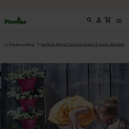
search
person
shopping_cart
menu
Vertical forest Corsica kruka 3-pack, körsbär
ng / Räckesodling