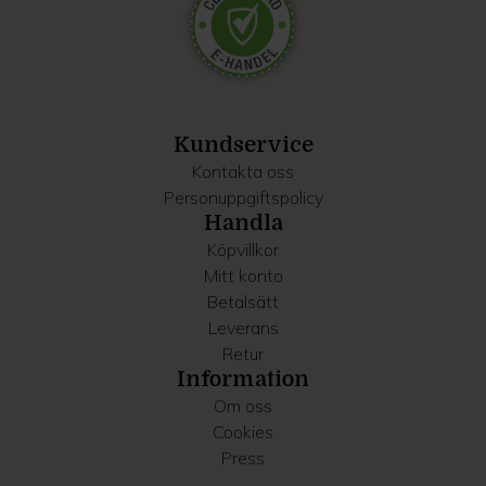
Dessa kan i sin tur kombinera informationen med annan
information som du har tillhandahållit eller som de har
samlat in när du har använt deras tjänster.
Kundservice
Kontakta oss
Personuppgiftspolicy
Handla
Köpvillkor
Mitt konto
Betalsätt
Leverans
Retur
Information
Om oss
Cookies
Press