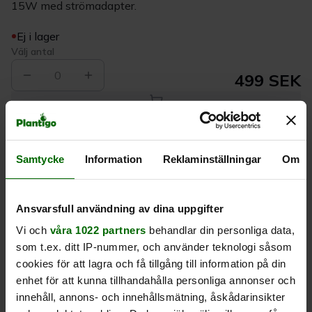
15W med strömadapter.
Ej i lager
Välj antal
0
499 SEK
Köp
Samtycke
Information
Reklaminställningar
Om
Leverans 1-
Kvalitet till
Eget lager allt i
3 dagar
rätt pris
en leverans
Ansvarsfull användning av dina uppgifter
Vi och
våra 1022 partners
behandlar din personliga data,
Beskrivning
som t.ex. ditt IP-nummer, och använder teknologi såsom
cookies för att lagra och få tillgång till information på din
Produktrecensioner
enhet för att kunna tillhandahålla personliga annonser och
innehåll, annons- och innehållsmätning, åskådarinsikter