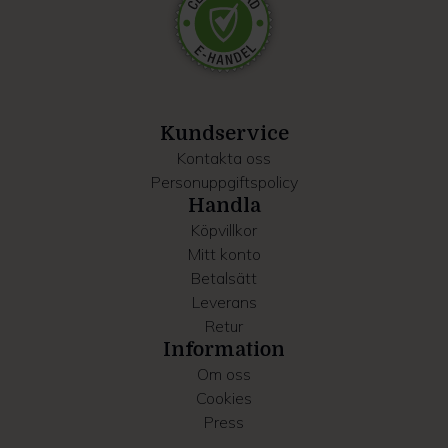
Dessa kan i sin tur kombinera informationen med annan
information som du har tillhandahållit eller som de har
samlat in när du har använt deras tjänster.
Kundservice
Kontakta oss
Personuppgiftspolicy
Handla
Köpvillkor
Mitt konto
Betalsätt
Leverans
Retur
Information
Om oss
Cookies
Press