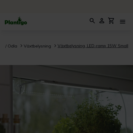
search
person
shopping_cart
menu
Växtbelysning, LED-ramp 15W Small
ra / Odla
Växtbelysning