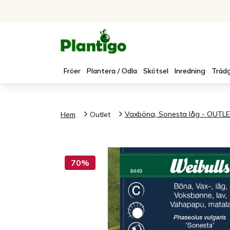
Fröer
Plantera / Odla
Skötsel
Inredning
Trädg
Vaxböna, Sonesta låg - OUTL
Hem
Outlet
70%