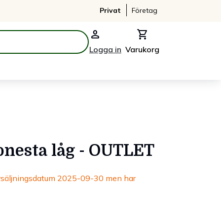
Privat
Företag
person
shopping_cart
Logga in
Varukorg
onesta låg - OUTLET
örsäljningsdatum 2025-09-30 men har