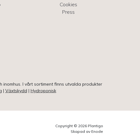
o
Cookies
Press
ch inomhus. I vårt sortiment finns utvalda produkter
g
|
Växtskydd
|
Hydroponisk
Copyright © 2026 Plantigo
Skapad av Enode