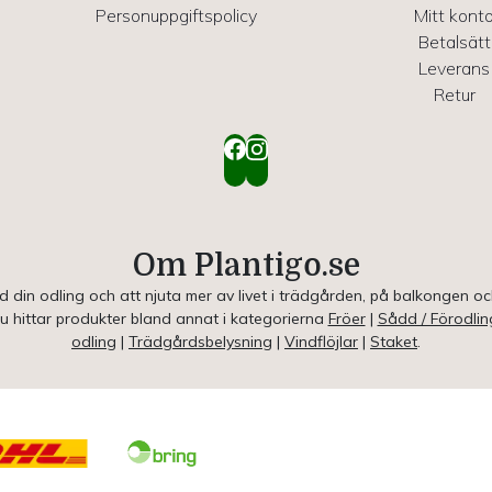
Personuppgiftspolicy
Mitt kont
Betalsätt
Leverans
Retur
Om Plantigo.se
ed din odling och att njuta mer av livet i trädgården, på balkongen o
Du hittar produkter bland annat i kategorierna
Fröer
|
Sådd / Förodlin
odling
|
Trädgårdsbelysning
|
Vindflöjlar
|
Staket
.