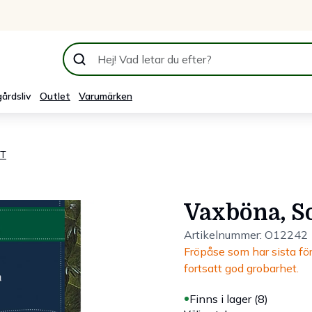
årdsliv
Outlet
Varumärken
ET
Vaxböna, S
Artikelnummer:
O12242
Fröpåse som har sista f
fortsatt god grobarhet.
Finns i lager (8)