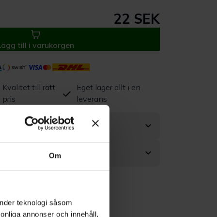
22 SEK
Lägg till i varukorgen
Kvalitet till rätt
Eget lager allt i en
pris
leverans
Om
änder teknologi såsom
rsonliga annonser och innehåll,