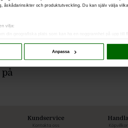
, åskådarinsikter och produktutveckling. Du kan själv välja vilk
n vilja:
om din geografiska plats som kan ha en noggrannhet på upp till f
genom att aktivt skanna den för specifika kännetecken (fingeravt
rsonliga uppgifter behandlas och ställ in dina preferenser i
deta
Anpassa
ke när som helst från cookie-förklaringen.
e för att anpassa innehållet och annonserna till användarna, tillh
 på
vår trafik. Vi vidarebefordrar även sådana identifierare och anna
nnons- och analysföretag som vi samarbetar med. Dessa kan i sin
har tillhandahållit eller som de har samlat in när du har använt 
Kundservice
Handl
Kontakta oss
Köpvillkor