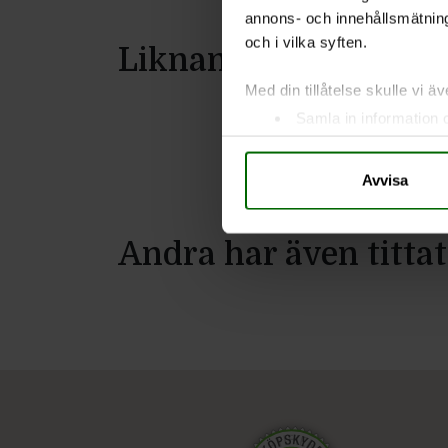
annons- och innehållsmätning
och i vilka syften.
Liknande produkter
Med din tillåtelse skulle vi äve
Samla in information 
Identifiera din enhet 
Ta reda på mer om hur dina pe
Avvisa
eller dra tillbaka ditt samtyc
Vi använder enhetsidentifierar
Andra har även tittat
sociala medier och analysera 
till de sociala medier och a
med annan information som du 