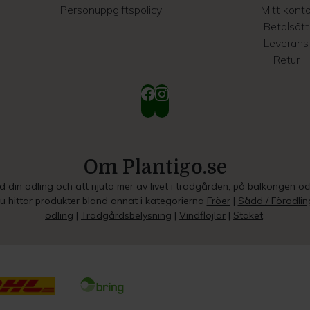
Personuppgiftspolicy
Mitt kont
Betalsätt
Leverans
Retur
Om Plantigo.se
ed din odling och att njuta mer av livet i trädgården, på balkongen o
Du hittar produkter bland annat i kategorierna
Fröer
|
Sådd / Förodlin
odling
|
Trädgårdsbelysning
|
Vindflöjlar
|
Staket
.