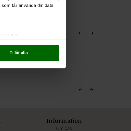
a som får använda din data
lera meter
ryck)
ljsektionen
. Du kan ändra
Tillåt alla
andahålla funktioner för
n information från din enhet
 tur kombinera informationen
deras tjänster.
a
Information
Om oss