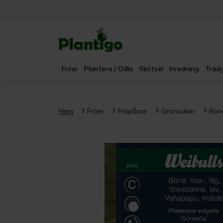
Fröer
Plantera / Odla
Skötsel
Inredning
Trädg
Hem
Fröer
Fröpåsar
Grönsaker
Böno