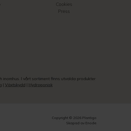
o
Cookies
Press
ch inomhus. I vårt sortiment finns utvalda produkter
g
|
Växtskydd
|
Hydroponisk
Copyright © 2026 Plantigo
Skapad av Enode