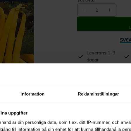
Välj antal
1
Leverans 1-3
dagar
Beskrivning
Produktrecensioner
Information
Reklaminställningar
ina uppgifter
handlar din personliga data, som t.ex. ditt IP-nummer, och anv
illgång till information på din enhet för att kunna tillhandahålla pe