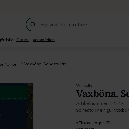
årdsliv
Outlet
Varumärken
Vaxböna, Sonesta låg
r / ärtor
Weibulls
Vaxböna, S
Artikelnummer:
12242
Sonesta är en gul Vaxbön
Finns i lager (2)