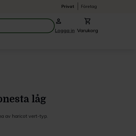
Privat
Företag
person
shopping_cart
Logga in
Varukorg
onesta låg
a av haricot vert-typ.