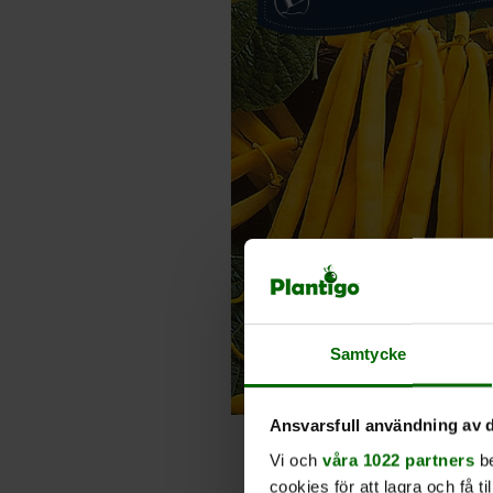
Samtycke
Ansvarsfull användning av d
Vi och
våra 1022 partners
be
cookies för att lagra och få t