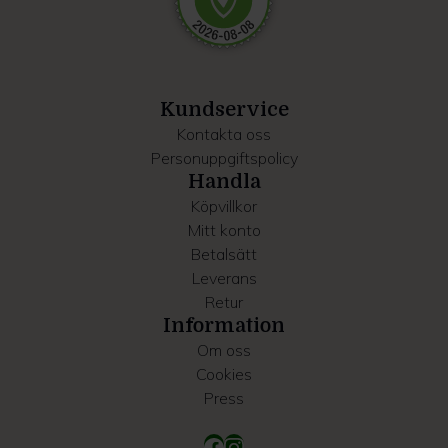
Dessa kan i sin tur kombinera informationen med annan
information som du har tillhandahållit eller som de har
samlat in när du har använt deras tjänster.
Kundservice
Kontakta oss
Personuppgiftspolicy
Handla
Köpvillkor
Mitt konto
Betalsätt
Leverans
Retur
Information
Om oss
Cookies
Press