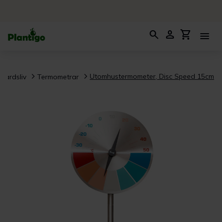
search
person
shopping_cart
menu
Utomhustermometer, Disc Speed 15cm
gårdsliv
Termometrar