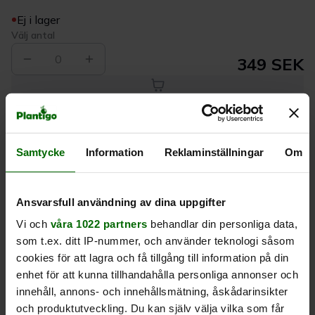
Ej i lager
Välj antal
0
349 SEK
Köp
Samtycke
Information
Reklaminställningar
Om
Leverans 1-
Kvalitet till
Eget lager allt i
3 dagar
rätt pris
en leverans
Ansvarsfull användning av dina uppgifter
Beskrivning
Vi och
våra 1022 partners
behandlar din personliga data,
som t.ex. ditt IP-nummer, och använder teknologi såsom
Produktrecensioner
cookies för att lagra och få tillgång till information på din
enhet för att kunna tillhandahålla personliga annonser och
innehåll, annons- och innehållsmätning, åskådarinsikter
och produktutveckling. Du kan själv välja vilka som får