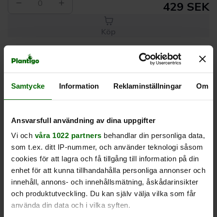
0
429 SEK
Köp
Leverans 1-
Kvalitet till
Eget lager allt i
3 dagar
rätt pris
en leverans
Samtycke
Information
Reklaminställningar
Om
Beskrivning
Ansvarsfull användning av dina uppgifter
Vi och
våra 1022 partners
behandlar din personliga data,
Produktrecensioner
som t.ex. ditt IP-nummer, och använder teknologi såsom
cookies för att lagra och få tillgång till information på din
enhet för att kunna tillhandahålla personliga annonser och
innehåll, annons- och innehållsmätning, åskådarinsikter
och produktutveckling. Du kan själv välja vilka som får
använda din data och i vilka syften.
Liknande produkter