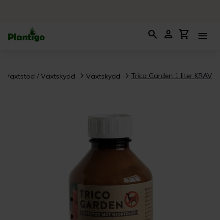
search
person
shopping_cart
menu
Trico Garden 1 liter KRAV
Växtstöd / Växtskydd
Växtskydd