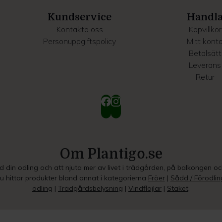
Kundservice
Handl
Kontakta oss
Köpvillkor
Personuppgiftspolicy
Mitt kont
Betalsätt
Leverans
Retur
Om Plantigo.se
ed din odling och att njuta mer av livet i trädgården, på balkongen o
Du hittar produkter bland annat i kategorierna
Fröer
|
Sådd / Förodlin
odling
|
Trädgårdsbelysning
|
Vindflöjlar
|
Staket
.