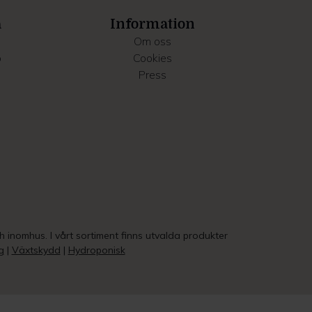
a
Information
Om oss
o
Cookies
Press
ch inomhus. I vårt sortiment finns utvalda produkter
g
|
Växtskydd
|
Hydroponisk