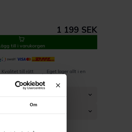
1 199 SEK
Lägg till i varukorgen
Kvalitet till rätt
Eget lager allt i en
pris
leverans
Om