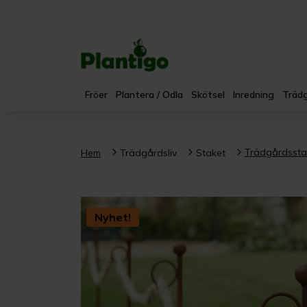
Fröer
Plantera / Odla
Skötsel
Inredning
Trädg
Trädgårdsstak
Hem
Trädgårdsliv
Staket
Nyhet!