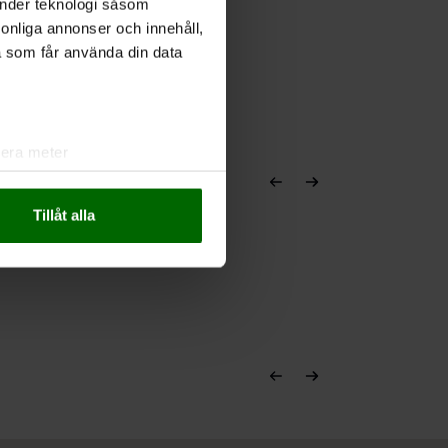
änder teknologi såsom
rsonliga annonser och innehåll,
a som får använda din data
lera meter
ryck)
ljsektionen
. Du kan ändra
Tillåt alla
andahålla funktioner för
n information från din enhet
 tur kombinera informationen
deras tjänster.