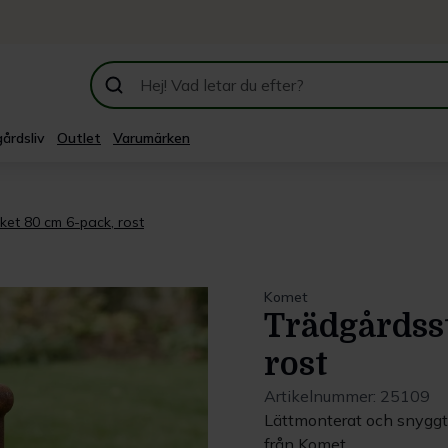
årdsliv
Outlet
Varumärken
et 80 cm 6-pack, rost
Komet
Trädgårdss
rost
Artikelnummer:
25109
Lättmonterat och snyggt 
från Komet.