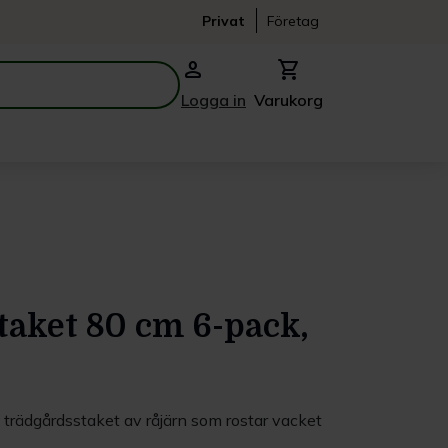
Privat
Företag
person
shopping_cart
Logga in
Varukorg
taket 80 cm 6-pack,
trädgårdsstaket av råjärn som rostar vacket