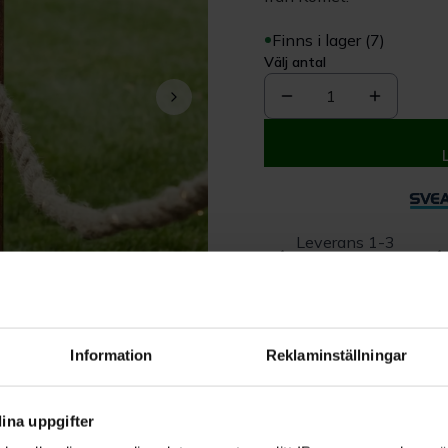
Finns i lager (7)
Välj antal
1
Leverans 1-3
dagar
Beskrivning
Information
Reklaminställningar
Produktrecensioner
ina uppgifter