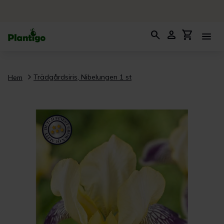
search
person
shopping_cart
menu
Trädgårdsiris, Nibelungen 1 st
Hem