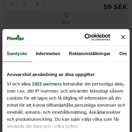
0
59 SEK
Köp
Leverans 1-
Kvalitet till
Eget lager allt i
Samtycke
Information
Reklaminställningar
Om
3 dagar
rätt pris
en leverans
Beskrivning
Ansvarsfull användning av dina uppgifter
Vi och
våra 1022 partners
behandlar din personliga data,
Produktrecensioner
som t.ex. ditt IP-nummer, och använder teknologi såsom
cookies för att lagra och få tillgång till information på din
enhet för att kunna tillhandahålla personliga annonser och
innehåll, annons- och innehållsmätning, åskådarinsikter
och produktutveckling. Du kan själv välja vilka som får
använda din data och i vilka syften.
Liknande produkter