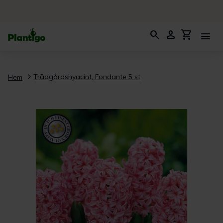
search
person
shopping_cart
menu
Trädgårdshyacint, Fondante 5 st
Hem