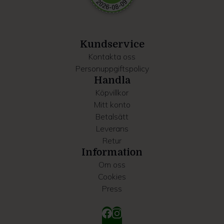
information som du har tillhandahållit eller som de har
samlat in när du har använt deras tjänster.
Kundservice
Kontakta oss
Personuppgiftspolicy
Handla
Köpvillkor
Mitt konto
Betalsätt
Leverans
Retur
Information
Om oss
Cookies
Press