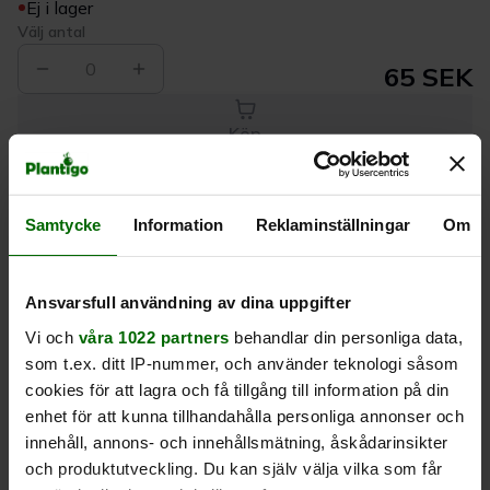
Ej i lager
Välj antal
0
65 SEK
Köp
Samtycke
Information
Reklaminställningar
Om
Leverans 1-
Kvalitet till
Eget lager allt i
3 dagar
rätt pris
en leverans
Ansvarsfull användning av dina uppgifter
Beskrivning
Vi och
våra 1022 partners
behandlar din personliga data,
som t.ex. ditt IP-nummer, och använder teknologi såsom
Produktrecensioner
cookies för att lagra och få tillgång till information på din
enhet för att kunna tillhandahålla personliga annonser och
innehåll, annons- och innehållsmätning, åskådarinsikter
och produktutveckling. Du kan själv välja vilka som får