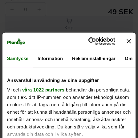
0
49 SEK
Köp
Leverans 1-
Kvalitet till
Eget lager allt i
Samtycke
Information
Reklaminställningar
Om
3 dagar
rätt pris
en leverans
Beskrivning
Ansvarsfull användning av dina uppgifter
Vi och
våra 1022 partners
behandlar din personliga data,
Produktrecensioner
som t.ex. ditt IP-nummer, och använder teknologi såsom
cookies för att lagra och få tillgång till information på din
enhet för att kunna tillhandahålla personliga annonser och
innehåll, annons- och innehållsmätning, åskådarinsikter
och produktutveckling. Du kan själv välja vilka som får
använda din data och i vilka syften.