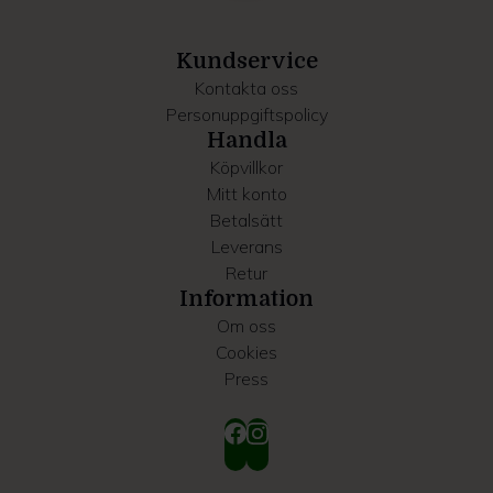
information som du har tillhandahållit eller som de har
samlat in när du har använt deras tjänster.
Kundservice
Kontakta oss
Personuppgiftspolicy
Handla
Köpvillkor
Mitt konto
Betalsätt
Leverans
Retur
Information
Om oss
Cookies
Press