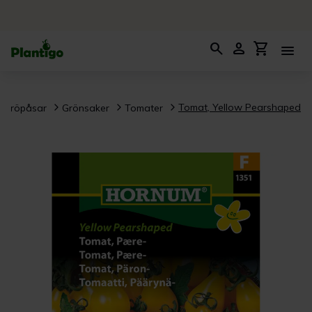
search
person
shopping_cart
menu
Tomat, Yellow Pearshaped
Fröpåsar
Grönsaker
Tomater