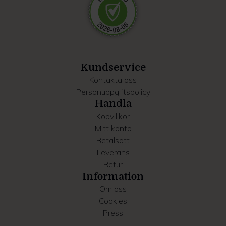
Dessa kan i sin tur kombinera informationen med annan
information som du har tillhandahållit eller som de har
samlat in när du har använt deras tjänster.
Kundservice
Kontakta oss
Personuppgiftspolicy
Handla
Köpvillkor
Mitt konto
Betalsätt
Leverans
Retur
Information
Om oss
Cookies
Press