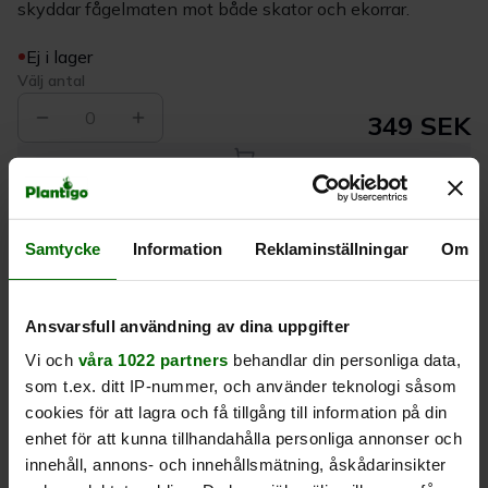
skyddar fågelmaten mot både skator och ekorrar.
Ej i lager
Välj antal
0
349 SEK
Köp
Samtycke
Information
Reklaminställningar
Om
Leverans 1-
Kvalitet till
Eget lager allt i
3 dagar
rätt pris
en leverans
Ansvarsfull användning av dina uppgifter
Vi och
våra 1022 partners
behandlar din personliga data,
Beskrivning
som t.ex. ditt IP-nummer, och använder teknologi såsom
cookies för att lagra och få tillgång till information på din
Produktrecensioner
enhet för att kunna tillhandahålla personliga annonser och
innehåll, annons- och innehållsmätning, åskådarinsikter