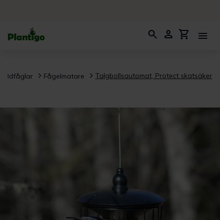
search
person
shopping_cart
menu
Talgbollsautomat, Protect skatsäker
Vildfåglar
Fågelmatare