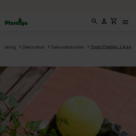
search
person
shopping_cart
menu
Svart Pebbles 1,4 kg
nredning
Dekoration
Dekorationssten