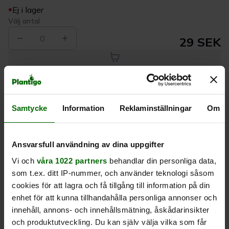
Ej i lager
Välj antal
0
29 SEK
Köp
Samtycke
Information
Reklaminställningar
Om
Leverans 1-
Kvalitet till
Eget lager allt i
3 dagar
rätt pris
en leverans
Ansvarsfull användning av dina uppgifter
Beskrivning
Vi och
våra 1022 partners
behandlar din personliga data,
som t.ex. ditt IP-nummer, och använder teknologi såsom
Produktrecensioner
cookies för att lagra och få tillgång till information på din
enhet för att kunna tillhandahålla personliga annonser och
innehåll, annons- och innehållsmätning, åskådarinsikter
och produktutveckling. Du kan själv välja vilka som får