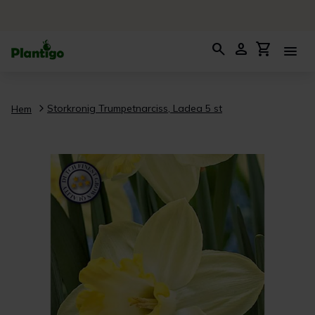
search
person
shopping_cart
menu
Storkronig Trumpetnarciss, Ladea 5 st
Hem