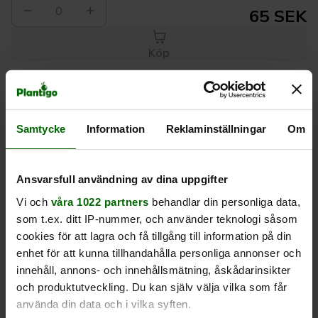
0
65 SEK
Köp
Leverans 1-
Kvalitet till
Eget lager allt i
Samtycke
Information
Reklaminställningar
Om
3 dagar
rätt pris
en leverans
Beskrivning
Ansvarsfull användning av dina uppgifter
Vi och
våra 1022 partners
behandlar din personliga data,
Produktrecensioner
som t.ex. ditt IP-nummer, och använder teknologi såsom
cookies för att lagra och få tillgång till information på din
enhet för att kunna tillhandahålla personliga annonser och
innehåll, annons- och innehållsmätning, åskådarinsikter
och produktutveckling. Du kan själv välja vilka som får
använda din data och i vilka syften.
Liknande produkter