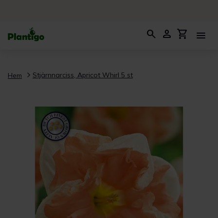
search
person
shopping_cart
menu
Stjärnnarciss, Apricot Whirl 5 st
Hem