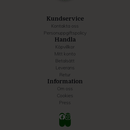
information som du har tillhandahållit eller som de har
samlat in när du har använt deras tjänster.
Kundservice
Kontakta oss
Personuppgiftspolicy
Handla
Köpvillkor
Mitt konto
Betalsätt
Leverans
Retur
Information
Om oss
Cookies
Press