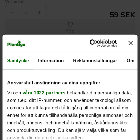
Välj antal
0
59 SEK
Köp
Leverans 1-
Kvalitet till
Eget lager allt i
Samtycke
Information
Reklaminställningar
Om
3 dagar
rätt pris
en leverans
Beskrivning
Ansvarsfull användning av dina uppgifter
Vi och
våra 1022 partners
behandlar din personliga data,
som t.ex. ditt IP-nummer, och använder teknologi såsom
Produktrecensioner
cookies för att lagra och få tillgång till information på din
enhet för att kunna tillhandahålla personliga annonser och
innehåll, annons- och innehållsmätning, åskådarinsikter
och produktutveckling. Du kan själv välja vilka som får
använda din data och i vilka syften.