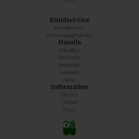
information som du har tillhandahållit eller som de har
samlat in när du har använt deras tjänster.
Kundservice
Kontakta oss
Personuppgiftspolicy
Handla
Köpvillkor
Mitt konto
Betalsätt
Leverans
Retur
Information
Om oss
Cookies
Press