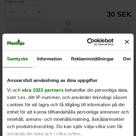
Välj antal
0
30 SEK
Köp
Leverans 1-
Kvalitet till
Eget lager allt i
Samtycke
Information
Reklaminställningar
Om
3 dagar
rätt pris
en leverans
Beskrivning
Ansvarsfull användning av dina uppgifter
Vi och
våra 1022 partners
behandlar din personliga data,
som t.ex. ditt IP-nummer, och använder teknologi såsom
Produktrecensioner
cookies för att lagra och få tillgång till information på din
enhet för att kunna tillhandahålla personliga annonser och
innehåll, annons- och innehållsmätning, åskådarinsikter
och produktutveckling. Du kan själv välja vilka som får
använda din data och i vilka syften.