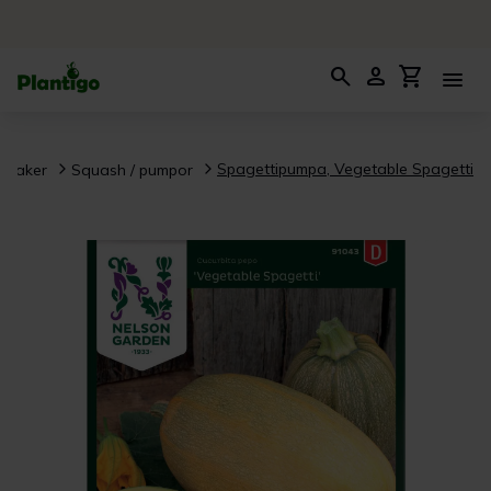
search
person
shopping_cart
menu
Spagettipumpa, Vegetable Spagetti
nsaker
Squash / pumpor