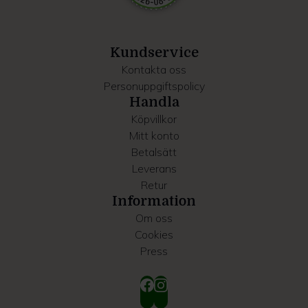
information som du har tillhandahållit eller som de har
samlat in när du har använt deras tjänster.
Kundservice
Kontakta oss
Personuppgiftspolicy
Handla
Köpvillkor
Mitt konto
Betalsätt
Leverans
Retur
Information
Om oss
Cookies
Press