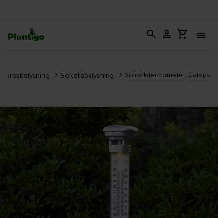
search
person
shopping_cart
menu
Solcellstermometer, Celsius
dgårdsbelysning
Solcellsbelysning