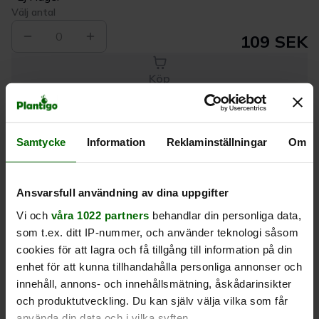
Välj antal
0
109 SEK
Köp
Leverans 1-
Kvalitet till
Eget lager allt i
Samtycke
Information
Reklaminställningar
Om
3 dagar
rätt pris
en leverans
Ansvarsfull användning av dina uppgifter
Beskrivning
Vi och
våra 1022 partners
behandlar din personliga data,
som t.ex. ditt IP-nummer, och använder teknologi såsom
Produktrecensioner
cookies för att lagra och få tillgång till information på din
enhet för att kunna tillhandahålla personliga annonser och
innehåll, annons- och innehållsmätning, åskådarinsikter
och produktutveckling. Du kan själv välja vilka som får
använda din data och i vilka syften.