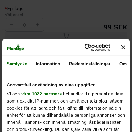
Ej i lager
Välj antal
0
99 SEK
Köp
Samtycke
Information
Reklaminställningar
Om
Leverans 1-
Kvalitet till
Eget lager allt i
3 dagar
rätt pris
en leverans
Ansvarsfull användning av dina uppgifter
Beskrivning
Vi och
våra 1022 partners
behandlar din personliga data,
som t.ex. ditt IP-nummer, och använder teknologi såsom
Produktrecensioner
cookies för att lagra och få tillgång till information på din
enhet för att kunna tillhandahålla personliga annonser och
innehåll, annons- och innehållsmätning, åskådarinsikter
och produktutveckling. Du kan själv välja vilka som får