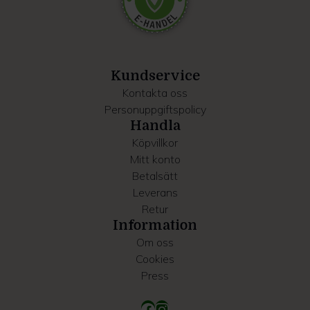
Dessa kan i sin tur kombinera informationen med annan
information som du har tillhandahållit eller som de har
samlat in när du har använt deras tjänster.
Kundservice
Kontakta oss
Personuppgiftspolicy
Handla
Köpvillkor
Mitt konto
Betalsätt
Leverans
Retur
Information
Om oss
Cookies
Press