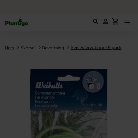
search
person
shopping_cart
menu
Semestervattnare 5 pack
Hem
Skötsel
Bevattning