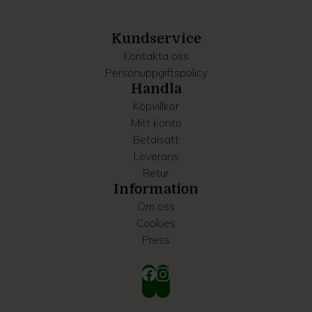
information som du har tillhandahållit eller som de har
samlat in när du har använt deras tjänster.
Kundservice
Kontakta oss
Personuppgiftspolicy
Handla
Köpvillkor
Mitt konto
Betalsätt
Leverans
Retur
Information
Om oss
Cookies
Press