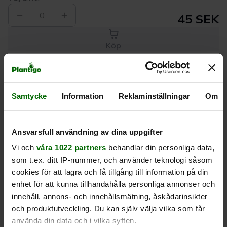
0
45 SEK
Köp
Leverans 1-
Kvalitet till
Eget lager allt i
Samtycke
Information
Reklaminställningar
Om
3 dagar
rätt pris
en leverans
Beskrivning
Ansvarsfull användning av dina uppgifter
Vi och
våra 1022 partners
behandlar din personliga data,
Produktrecensioner
som t.ex. ditt IP-nummer, och använder teknologi såsom
cookies för att lagra och få tillgång till information på din
enhet för att kunna tillhandahålla personliga annonser och
innehåll, annons- och innehållsmätning, åskådarinsikter
och produktutveckling. Du kan själv välja vilka som får
använda din data och i vilka syften.