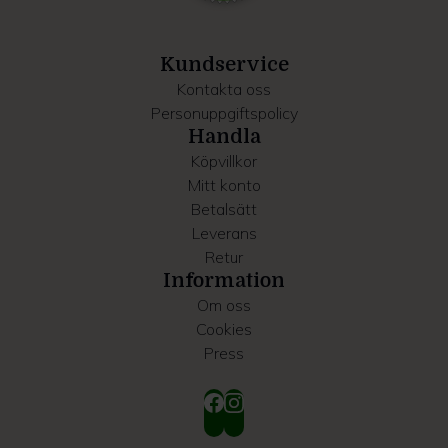
information som du har tillhandahållit eller som de har
samlat in när du har använt deras tjänster.
Kundservice
Kontakta oss
Personuppgiftspolicy
Handla
Köpvillkor
Mitt konto
Betalsätt
Leverans
Retur
Information
Om oss
Cookies
Press