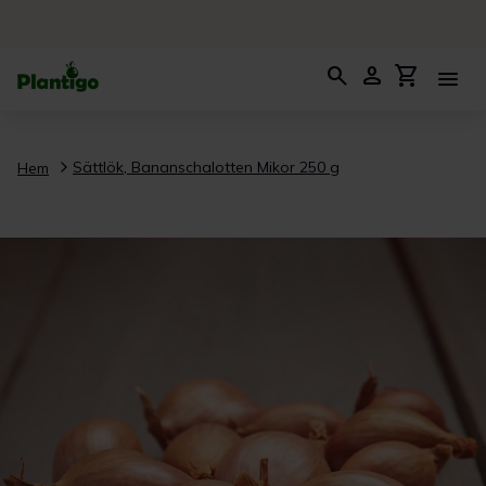
search
person
shopping_cart
menu
Sättlök, Bananschalotten Mikor 250 g
Hem