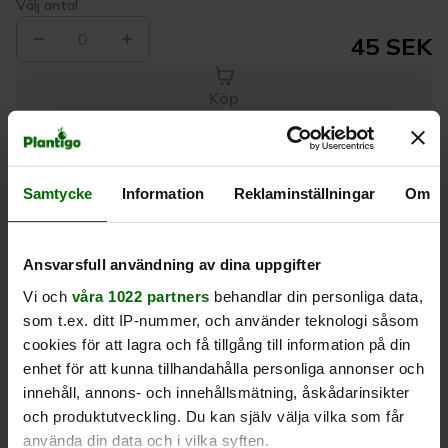
Välj antal
0
45 SEK
Köp
Leverans 1-
Kvalitet till
Eget lager allt i
Samtycke
Information
Reklaminställningar
Om
3 dagar
rätt pris
en leverans
Beskrivning
Ansvarsfull användning av dina uppgifter
Vi och
våra 1022 partners
behandlar din personliga data,
som t.ex. ditt IP-nummer, och använder teknologi såsom
Produktrecensioner
cookies för att lagra och få tillgång till information på din
enhet för att kunna tillhandahålla personliga annonser och
innehåll, annons- och innehållsmätning, åskådarinsikter
och produktutveckling. Du kan själv välja vilka som får
använda din data och i vilka syften.