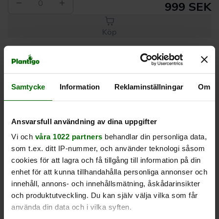
0
999 SEK
Köp
Leverans 1-
Kvalitet till
Eget lager allt i
3 dagar
rätt pris
en leverans
Samtycke
Information
Reklaminställningar
Om
Beskrivning
Ansvarsfull användning av dina uppgifter
Vi och
våra 1022 partners
behandlar din personliga data,
Produktrecensioner
som t.ex. ditt IP-nummer, och använder teknologi såsom
cookies för att lagra och få tillgång till information på din
enhet för att kunna tillhandahålla personliga annonser och
innehåll, annons- och innehållsmätning, åskådarinsikter
och produktutveckling. Du kan själv välja vilka som får
använda din data och i vilka syften.
Liknande produkter