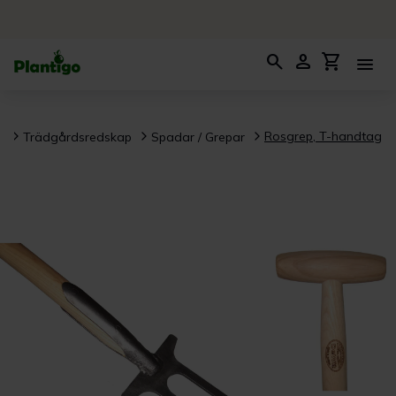
search
person
shopping_cart
menu
Rosgrep, T-handtag
l
Trädgårdsredskap
Spadar / Grepar