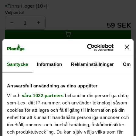
Finns i lager (10+)
Välj antal
1
59 SEK
Köp
Samtycke
Information
Reklaminställningar
Om
Leverans 1-
Kvalitet till
Eget lager allt i
3 dagar
rätt pris
en leverans
Ansvarsfull användning av dina uppgifter
Beskrivning
Vi och
våra 1022 partners
behandlar din personliga data,
som t.ex. ditt IP-nummer, och använder teknologi såsom
Produktrecensioner
cookies för att lagra och få tillgång till information på din
enhet för att kunna tillhandahålla personliga annonser och
innehåll, annons- och innehållsmätning, åskådarinsikter
och produktutveckling. Du kan själv välja vilka som får