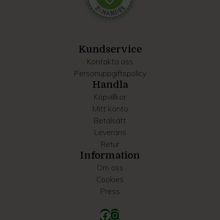
Dessa kan i sin tur kombinera informationen med annan
information som du har tillhandahållit eller som de har
samlat in när du har använt deras tjänster.
Kundservice
Kontakta oss
Personuppgiftspolicy
Handla
Köpvillkor
Mitt konto
Betalsätt
Leverans
Retur
Information
Om oss
Cookies
Press