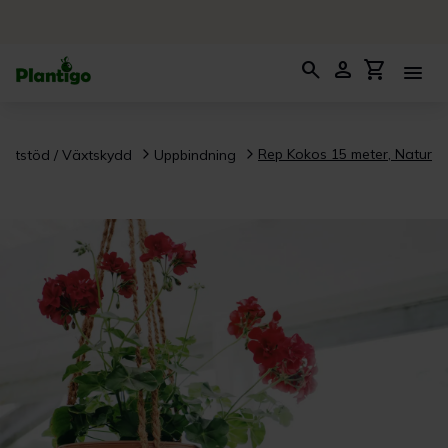
search
person
shopping_cart
menu
Rep Kokos 15 meter, Natur
äxtstöd / Växtskydd
Uppbindning