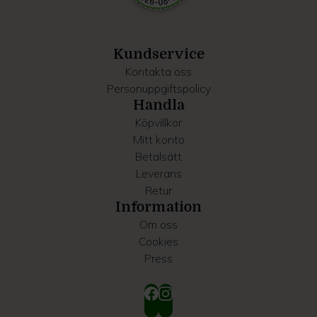
information som du har tillhandahållit eller som de har
samlat in när du har använt deras tjänster.
Kundservice
Kontakta oss
Personuppgiftspolicy
Handla
Köpvillkor
Mitt konto
Betalsätt
Leverans
Retur
Information
Om oss
Cookies
Press