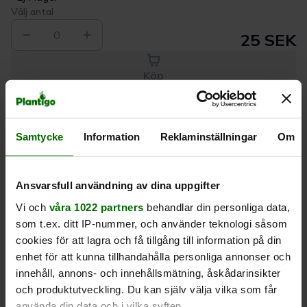
Välj antal
0
25 SEK
Köp
Leverans 1-
Kvalitet till
Eget lager allt i
Samtycke
Information
Reklaminställningar
Om
3 dagar
rätt pris
en leverans
Ansvarsfull användning av dina uppgifter
Beskrivning
Vi och
våra 1022 partners
behandlar din personliga data,
som t.ex. ditt IP-nummer, och använder teknologi såsom
Produktrecensioner
cookies för att lagra och få tillgång till information på din
enhet för att kunna tillhandahålla personliga annonser och
innehåll, annons- och innehållsmätning, åskådarinsikter
och produktutveckling. Du kan själv välja vilka som får
använda din data och i vilka syften.