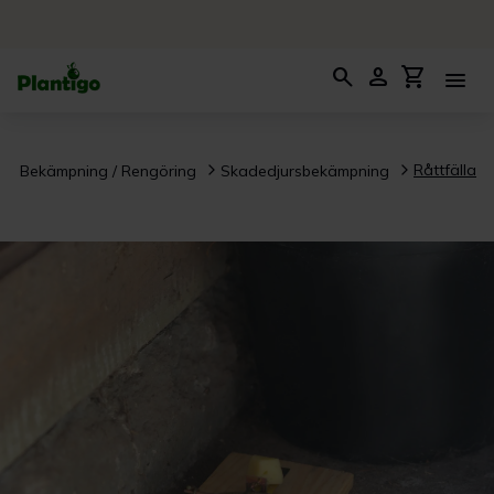
search
person
shopping_cart
menu
Råttfälla
Bekämpning / Rengöring
Skadedjursbekämpning