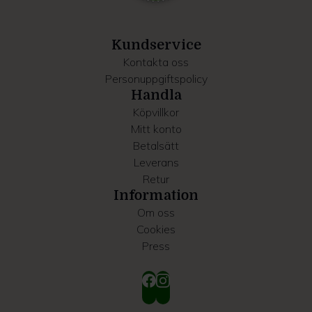
information som du har tillhandahållit eller som de har
samlat in när du har använt deras tjänster.
Kundservice
Kontakta oss
Personuppgiftspolicy
Handla
Köpvillkor
Mitt konto
Betalsätt
Leverans
Retur
Information
Om oss
Cookies
Press