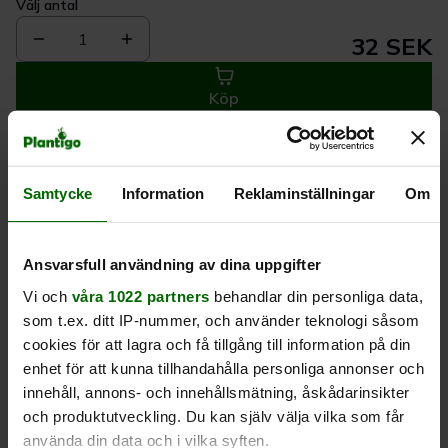
Välj antal
1
32 SEK
Köp
Leverans 1-
Kvalitet till
Eget lager allt i
Samtycke
Information
Reklaminställningar
Om
3 dagar
rätt pris
en leverans
Beskrivning
Ansvarsfull användning av dina uppgifter
Vi och
våra 1022 partners
behandlar din personliga data,
som t.ex. ditt IP-nummer, och använder teknologi såsom
Produktrecensioner
cookies för att lagra och få tillgång till information på din
enhet för att kunna tillhandahålla personliga annonser och
innehåll, annons- och innehållsmätning, åskådarinsikter
och produktutveckling. Du kan själv välja vilka som får
använda din data och i vilka syften.