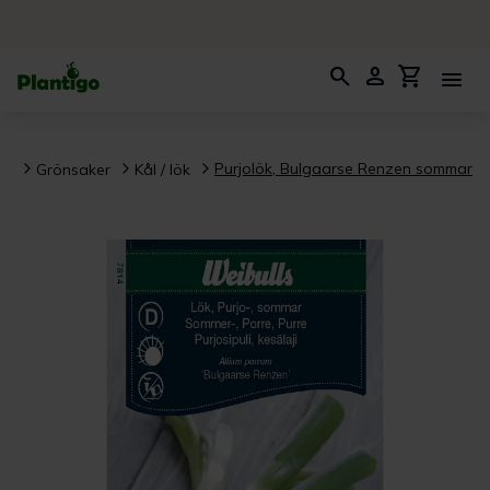
search
person
shopping_cart
menu
Purjolök, Bulgaarse Renzen sommar
ar
Grönsaker
Kål / lök