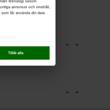
änder teknologi såsom
rsonliga annonser och innehåll,
a som får använda din data
lera meter
ryck)
ljsektionen
. Du kan ändra
Tillåt alla
andahålla funktioner för
n information från din enhet
 tur kombinera informationen
deras tjänster.