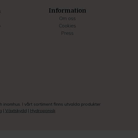
a
Information
Om oss
o
Cookies
Press
ch inomhus. I vårt sortiment finns utvalda produkter
g
|
Växtskydd
|
Hydroponisk