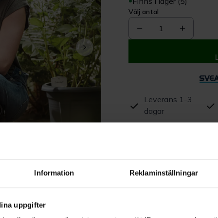
Finns i lager (5)
Välj antal
1
Leverans 1-3
dagar
Beskrivning
Produktrecensioner
Information
Reklaminställningar
ina uppgifter