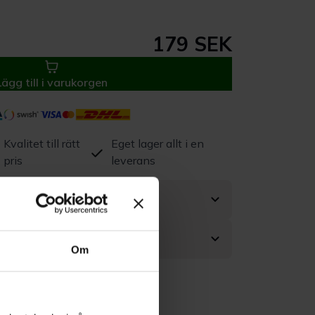
179 SEK
Lägg till i varukorgen
Kvalitet till rätt
Eget lager allt i en
pris
leverans
Om