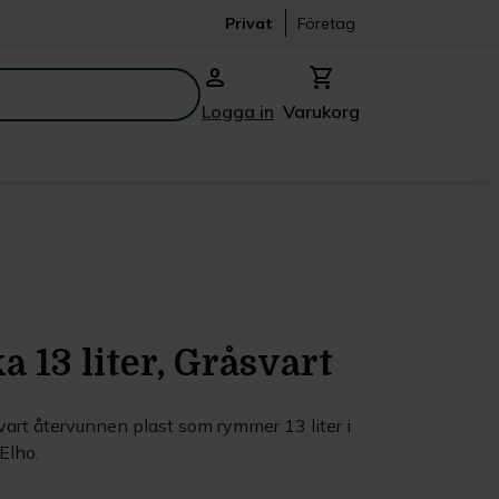
Privat
Företag
person
shopping_cart
Logga in
Varukorg
a 13 liter, Gråsvart
svart återvunnen plast som rymmer 13 liter i
Elho.