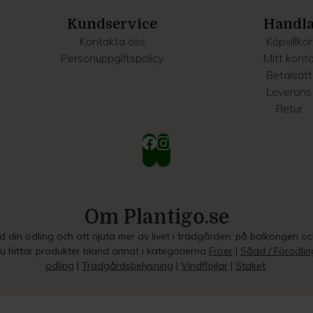
Kundservice
Handl
Kontakta oss
Köpvillkor
Personuppgiftspolicy
Mitt kont
Betalsätt
Leverans
Retur
Om Plantigo.se
ed din odling och att njuta mer av livet i trädgården, på balkongen o
Du hittar produkter bland annat i kategorierna
Fröer
|
Sådd / Förodlin
odling
|
Trädgårdsbelysning
|
Vindflöjlar
|
Staket
.