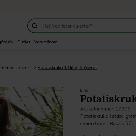
årdsliv
Outlet
Varumärken
Potatiskruka 13 liter, Gråsvart
anteringskrukor
Elho
Potatiskruk
Artikelnummer:
17396
Potatiskruka i stabil grå
serien Green Basics från 