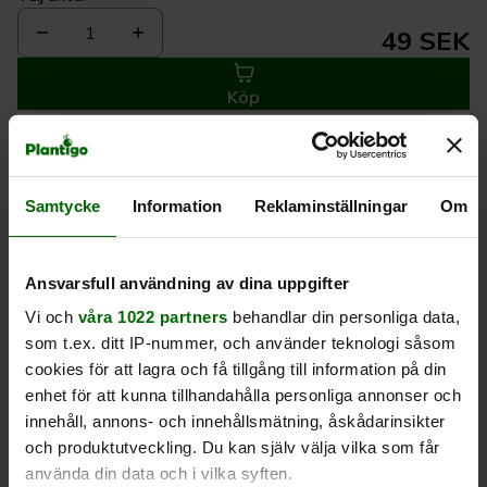
1
49 SEK
Köp
Leverans 1-
Kvalitet till
Eget lager allt i
Samtycke
Information
Reklaminställningar
Om
3 dagar
rätt pris
en leverans
Beskrivning
Ansvarsfull användning av dina uppgifter
Vi och
våra 1022 partners
behandlar din personliga data,
Produktrecensioner
som t.ex. ditt IP-nummer, och använder teknologi såsom
cookies för att lagra och få tillgång till information på din
enhet för att kunna tillhandahålla personliga annonser och
innehåll, annons- och innehållsmätning, åskådarinsikter
och produktutveckling. Du kan själv välja vilka som får
använda din data och i vilka syften.