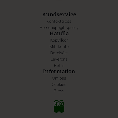
information som du har tillhandahållit eller som de har
samlat in när du har använt deras tjänster.
Kundservice
Kontakta oss
Personuppgiftspolicy
Handla
Köpvillkor
Mitt konto
Betalsätt
Leverans
Retur
Information
Om oss
Cookies
Press