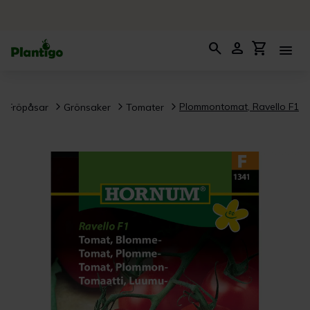
search
person
shopping_cart
menu
Plommontomat, Ravello F1
Fröpåsar
Grönsaker
Tomater