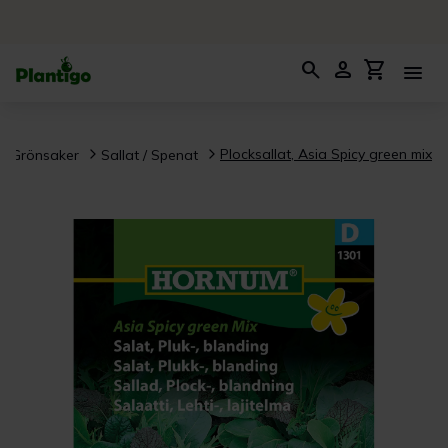
search
person
shopping_cart
menu
Plocksallat, Asia Spicy green mix
Grönsaker
Sallat / Spenat