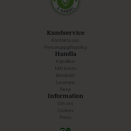
Dessa kan i sin tur kombinera informationen med annan
information som du har tillhandahållit eller som de har
samlat in när du har använt deras tjänster.
Kundservice
Kontakta oss
Personuppgiftspolicy
Handla
Köpvillkor
Mitt konto
Betalsätt
Leverans
Retur
Information
Om oss
Cookies
Press