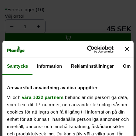
Finns i lager (10)
Välj antal
1
45 SEK
Köp
Samtycke
Information
Reklaminställningar
Om
Leverans 1-
Kvalitet till
Eget lager allt i
3 dagar
rätt pris
en leverans
Ansvarsfull användning av dina uppgifter
Beskrivning
Vi och
våra 1022 partners
behandlar din personliga data,
som t.ex. ditt IP-nummer, och använder teknologi såsom
cookies för att lagra och få tillgång till information på din
Produktrecensioner
enhet för att kunna tillhandahålla personliga annonser och
innehåll, annons- och innehållsmätning, åskådarinsikter
och produktutveckling. Du kan själv välja vilka som får