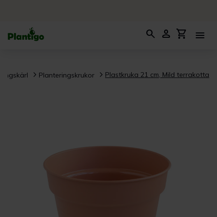
search
person
shopping_cart
menu
Plastkruka 21 cm, Mild terrakotta
ringskärl
Planteringskrukor