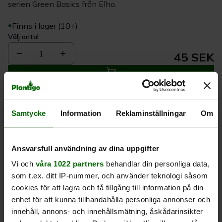
serien Green Basics från Elho.
Finns i lager (10+)
Välj antal
1
45 SEK
Köp
Samtycke
Information
Reklaminställningar
Om
Leverans 1-
Kvalitet till
Eget lager allt i
3 dagar
rätt pris
en leverans
Ansvarsfull användning av dina uppgifter
Vi och
våra 1022 partners
behandlar din personliga data,
Beskrivning
som t.ex. ditt IP-nummer, och använder teknologi såsom
cookies för att lagra och få tillgång till information på din
Produktrecensioner
enhet för att kunna tillhandahålla personliga annonser och
innehåll, annons- och innehållsmätning, åskådarinsikter