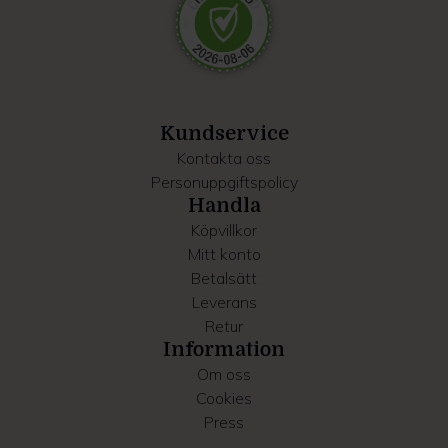
Dessa kan i sin tur kombinera informationen med annan
information som du har tillhandahållit eller som de har
samlat in när du har använt deras tjänster.
Kundservice
Kontakta oss
Personuppgiftspolicy
Handla
Köpvillkor
Mitt konto
Betalsätt
Leverans
Retur
Information
Om oss
Cookies
Press