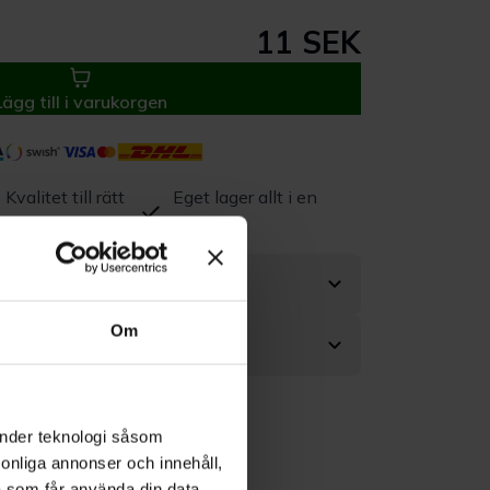
11 SEK
Lägg till i varukorgen
Kvalitet till rätt
Eget lager allt i en
pris
leverans
Om
änder teknologi såsom
rsonliga annonser och innehåll,
a som får använda din data