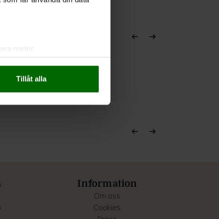
lera meter
ryck)
ljsektionen
. Du kan ändra
Tillåt alla
andahålla funktioner för
n information från din enhet
 tur kombinera informationen
deras tjänster.
a
Information
Om oss
o
Cookies