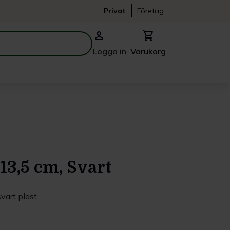
Privat
Företag
person
shopping_cart
Logga in
Varukorg
13,5 cm, Svart
vart plast.