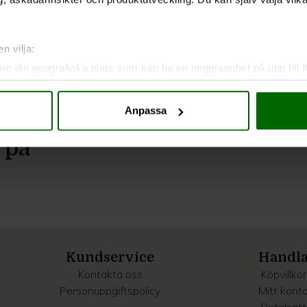
n vilja:
om din geografiska plats som kan ha en noggrannhet på upp till f
genom att aktivt skanna den för specifika kännetecken (fingeravt
rsonliga uppgifter behandlas och ställ in dina preferenser i
deta
Anpassa
ke när som helst från cookie-förklaringen.
 på
e för att anpassa innehållet och annonserna till användarna, tillh
vår trafik. Vi vidarebefordrar även sådana identifierare och anna
nnons- och analysföretag som vi samarbetar med. Dessa kan i sin
har tillhandahållit eller som de har samlat in när du har använt 
Kundservice
Handl
Kontakta oss
Köpvillkor
Personuppgiftspolicy
Mitt kont