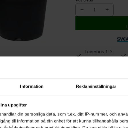
Välj antal
1
Leverans 1-3
dagar
Beskrivning
Information
Reklaminställningar
Produktrecensioner
ina uppgifter
handlar din personliga data, som t.ex. ditt IP-nummer, och anv
illgång till information på din enhet för att kunna tillhandahålla pe
, åskådarinsikter och produktutveckling. Du kan själv välja vilk