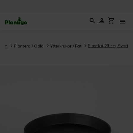
search
person
shopping_cart
menu
Plastfat 23 cm, Svart
Hem
Plantera / Odla
Ytterkrukor / Fat