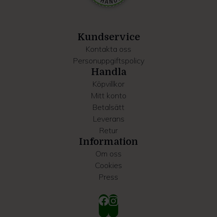
information som du har tillhandahållit eller som de har
samlat in när du har använt deras tjänster.
Kundservice
Kontakta oss
Personuppgiftspolicy
Handla
Köpvillkor
Mitt konto
Betalsätt
Leverans
Retur
Information
Om oss
Cookies
Press