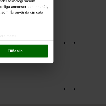
änder teknologi såsom
rsonliga annonser och innehåll,
a som får använda din data
lera meter
ryck)
ljsektionen
. Du kan ändra
Tillåt alla
andahålla funktioner för
n information från din enhet
 tur kombinera informationen
deras tjänster.