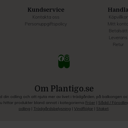
Kundservice
Handl
Kontakta oss
Köpvillkor
Personuppgiftspolicy
Mitt kont
Betalsätt
Leverans
Retur
Om Plantigo.se
ed din odling och att njuta mer av livet i trädgården, på balkongen o
Du hittar produkter bland annat i kategorierna
Fröer
|
Sådd / Förodlin
odling
|
Trädgårdsbelysning
|
Vindflöjlar
|
Staket
.