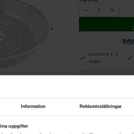
Välj antal
1
Leverans 1-3
dagar
Beskrivning
Produktrecensioner
Information
Reklaminställningar
ina uppgifter