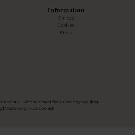
a
Information
Om oss
o
Cookies
Press
ch inomhus. I vårt sortiment finns utvalda produkter
g
|
Växtskydd
|
Hydroponisk