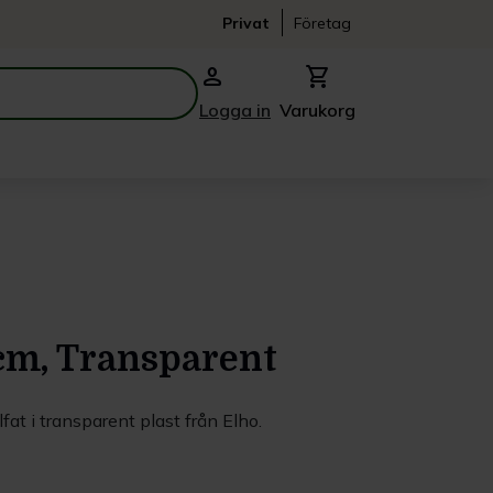
Privat
Företag
person
shopping_cart
Logga in
Varukorg
 cm, Transparent
fat i transparent plast från Elho.