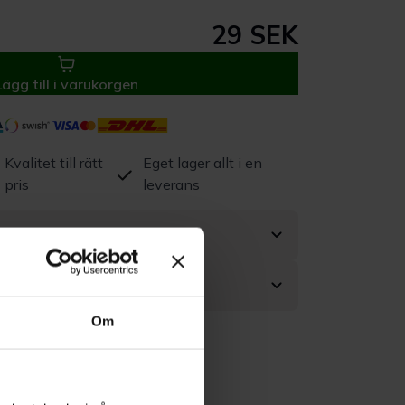
29 SEK
Lägg till i varukorgen
Kvalitet till rätt
Eget lager allt i en
pris
leverans
Om