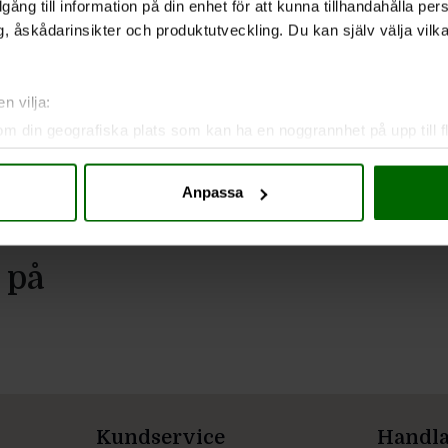
illgång till information på din enhet för att kunna tillhandahålla pe
, åskådarinsikter och produktutveckling. Du kan själv välja vilk
n vilja:
om din geografiska plats som kan ha en noggrannhet på upp till f
genom att aktivt skanna den för specifika kännetecken (fingeravt
rsonliga uppgifter behandlas och ställ in dina preferenser i
deta
Anpassa
ke när som helst från cookie-förklaringen.
e för att anpassa innehållet och annonserna till användarna, tillh
 på
vår trafik. Vi vidarebefordrar även sådana identifierare och anna
nnons- och analysföretag som vi samarbetar med. Dessa kan i sin
har tillhandahållit eller som de har samlat in när du har använt 
Kundservice
Handl