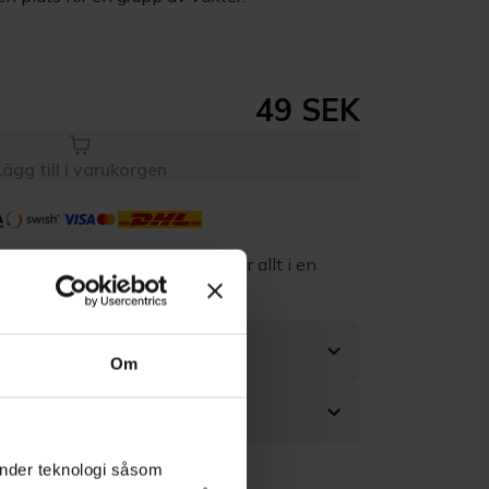
49 SEK
Lägg till i varukorgen
Kvalitet till rätt
Eget lager allt i en
pris
leverans
Om
änder teknologi såsom