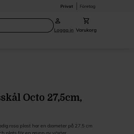
Privat
Företag
person
shopping_cart
Logga in
Varukorg
skål Octo 27,5cm,
adig rosa plast har en diameter på 27,5 cm
ch plats för en grupp av växter.