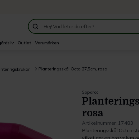
årdsliv
Outlet
Varumärken
Planteringsskål Octo 27,5cm, rosa
anteringskrukor
Soparco
Planterings
rosa
Artikelnummer:
17483
Planteringsskål Octo i st
vilket ger en bra volym o