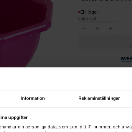
Ej i lager
Välj antal
0
Leverans 1-3
dagar
Beskrivning
Information
Reklaminställningar
Produktrecensioner
ina uppgifter
handlar din personliga data, som t.ex. ditt IP-nummer, och anv