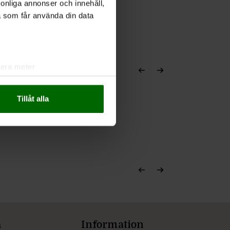
rsonliga annonser och innehåll,
a som får använda din data
lera meter
ryck)
ljsektionen
. Du kan ändra
Tillåt alla
andahålla funktioner för
n information från din enhet
 tur kombinera informationen
deras tjänster.
a
Information