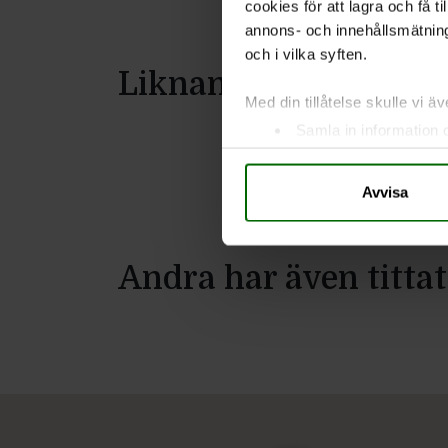
cookies för att lagra och få t
annons- och innehållsmätning
och i vilka syften.
Liknande produkter
Med din tillåtelse skulle vi äve
Samla in information 
Identifiera din enhet 
Ta reda på mer om hur dina pe
Avvisa
eller dra tillbaka ditt samtyc
Vi använder enhetsidentifierar
Andra har även tittat
sociala medier och analysera 
till de sociala medier och a
med annan information som du 