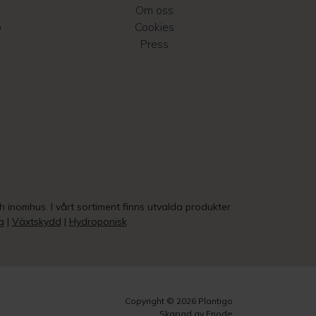
Om oss
o
Cookies
Press
ch inomhus. I vårt sortiment finns utvalda produkter
g
|
Växtskydd
|
Hydroponisk
Copyright © 2026 Plantigo
Skapad av Enode