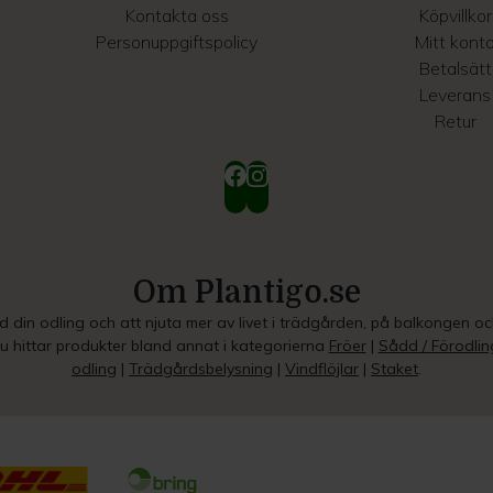
Kontakta oss
Köpvillkor
Personuppgiftspolicy
Mitt kont
Betalsätt
Leverans
Retur
Om Plantigo.se
ed din odling och att njuta mer av livet i trädgården, på balkongen o
Du hittar produkter bland annat i kategorierna
Fröer
|
Sådd / Förodlin
odling
|
Trädgårdsbelysning
|
Vindflöjlar
|
Staket
.