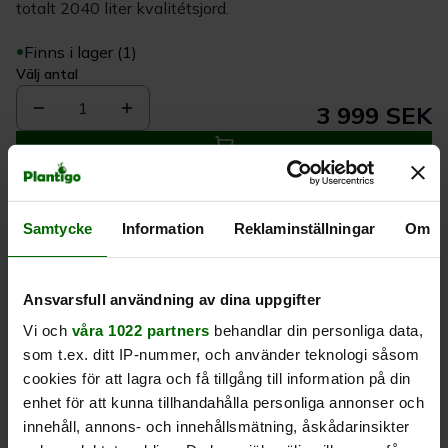
totalt 2040 liter kvalitétsjord.
Finns i lager (1)
Välj antal
1
3 999 SEK
Köp
Samtycke
Information
Reklaminställningar
Om
Leverans 1-
Kvalitet till
Eget lager allt i
3 dagar
rätt pris
en leverans
Ansvarsfull användning av dina uppgifter
Vi och
våra 1022 partners
behandlar din personliga data,
Beskrivning
som t.ex. ditt IP-nummer, och använder teknologi såsom
cookies för att lagra och få tillgång till information på din
Produktrecensioner
enhet för att kunna tillhandahålla personliga annonser och
innehåll, annons- och innehållsmätning, åskådarinsikter