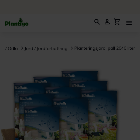
search
person
shopping_cart
menu
Planteringsjord, pall 2040 liter
ra / Odla
Jord / Jordförbättring