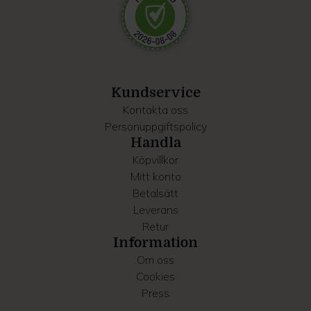
Dessa kan i sin tur kombinera informationen med annan
information som du har tillhandahållit eller som de har
samlat in när du har använt deras tjänster.
Kundservice
Kontakta oss
Personuppgiftspolicy
Handla
Köpvillkor
Mitt konto
Betalsätt
Leverans
Retur
Information
Om oss
Cookies
Press