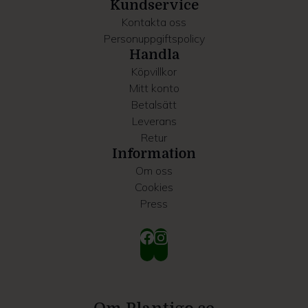
samlat in när du har använt deras tjänster.
Kundservice
Kontakta oss
Personuppgiftspolicy
Handla
Köpvillkor
Mitt konto
Betalsätt
Leverans
Retur
Information
Om oss
Cookies
Press