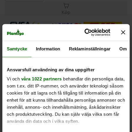
Köp
Leverans 1-
Kvalitet till
Eget lager allt i
3 dagar
rätt pris
en leverans
Samtycke
Information
Reklaminställningar
Om
Beskrivning
Ansvarsfull användning av dina uppgifter
Produktrecensioner
Vi och
våra 1022 partners
behandlar din personliga data,
som t.ex. ditt IP-nummer, och använder teknologi såsom
cookies för att lagra och få tillgång till information på din
enhet för att kunna tillhandahålla personliga annonser och
innehåll, annons- och innehållsmätning, åskådarinsikter
och produktutveckling. Du kan själv välja vilka som får
Liknande produkter
använda din data och i vilka syften.