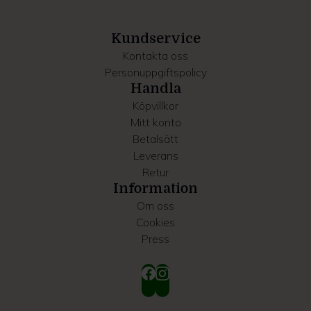
information som du har tillhandahållit eller som de har
samlat in när du har använt deras tjänster.
Kundservice
Kontakta oss
Personuppgiftspolicy
Handla
Köpvillkor
Mitt konto
Betalsätt
Leverans
Retur
Information
Om oss
Cookies
Press