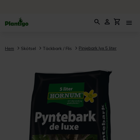
search
person
shopping_cart
menu
Pinjebark lyx 5 liter
Hem
Skötsel
Täckbark / Flis