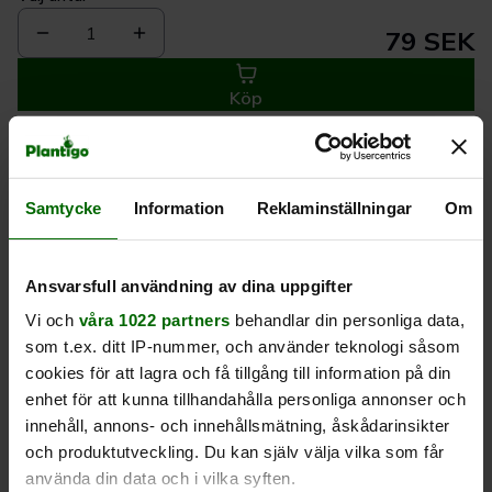
1
79 SEK
Köp
Leverans 1-
Kvalitet till
Eget lager allt i
Samtycke
Information
Reklaminställningar
Om
3 dagar
rätt pris
en leverans
Beskrivning
Ansvarsfull användning av dina uppgifter
Vi och
våra 1022 partners
behandlar din personliga data,
Produktrecensioner
som t.ex. ditt IP-nummer, och använder teknologi såsom
cookies för att lagra och få tillgång till information på din
enhet för att kunna tillhandahålla personliga annonser och
innehåll, annons- och innehållsmätning, åskådarinsikter
och produktutveckling. Du kan själv välja vilka som får
använda din data och i vilka syften.