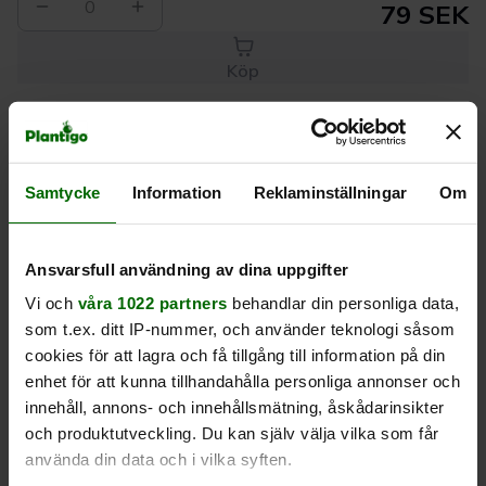
0
79 SEK
Köp
Leverans 1-
Kvalitet till
Eget lager allt i
3 dagar
rätt pris
en leverans
Samtycke
Information
Reklaminställningar
Om
Beskrivning
Ansvarsfull användning av dina uppgifter
Vi och
våra 1022 partners
behandlar din personliga data,
Produktrecensioner
som t.ex. ditt IP-nummer, och använder teknologi såsom
cookies för att lagra och få tillgång till information på din
enhet för att kunna tillhandahålla personliga annonser och
innehåll, annons- och innehållsmätning, åskådarinsikter
och produktutveckling. Du kan själv välja vilka som får
använda din data och i vilka syften.
Liknande produkter