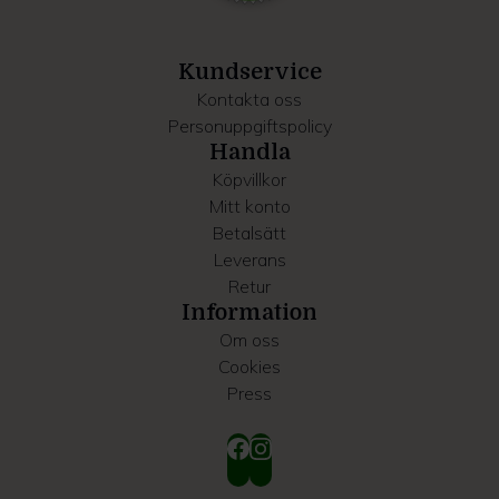
information som du har tillhandahållit eller som de har
samlat in när du har använt deras tjänster.
Kundservice
Kontakta oss
Personuppgiftspolicy
Handla
Köpvillkor
Mitt konto
Betalsätt
Leverans
Retur
Information
Om oss
Cookies
Press