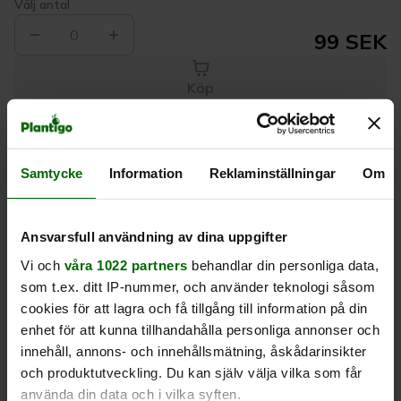
Välj antal
0
99 SEK
Köp
Leverans 1-
Kvalitet till
Eget lager allt i
Samtycke
Information
Reklaminställningar
Om
3 dagar
rätt pris
en leverans
Beskrivning
Ansvarsfull användning av dina uppgifter
Vi och
våra 1022 partners
behandlar din personliga data,
som t.ex. ditt IP-nummer, och använder teknologi såsom
Produktrecensioner
cookies för att lagra och få tillgång till information på din
enhet för att kunna tillhandahålla personliga annonser och
innehåll, annons- och innehållsmätning, åskådarinsikter
och produktutveckling. Du kan själv välja vilka som får
använda din data och i vilka syften.