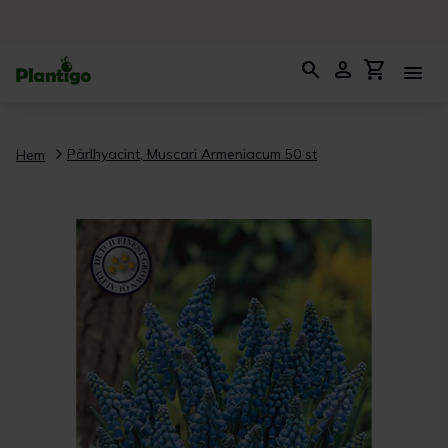
search
person
shopping_cart
menu
Pärlhyacint, Muscari Armeniacum 50 st
Hem