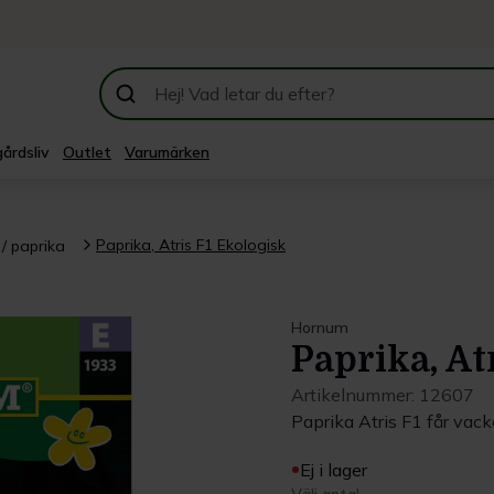
årdsliv
Outlet
Varumärken
Paprika, Atris F1 Ekologisk
i / paprika
Hornum
Paprika, At
Artikelnummer:
12607
Paprika Atris F1 får vac
Ej i lager