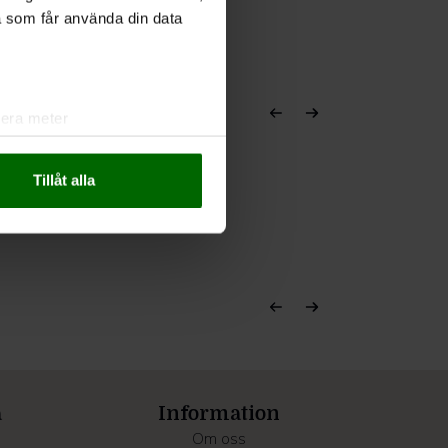
a som får använda din data
lera meter
ryck)
ljsektionen
. Du kan ändra
Tillåt alla
andahålla funktioner för
n information från din enhet
 tur kombinera informationen
deras tjänster.
a
Information
Om oss