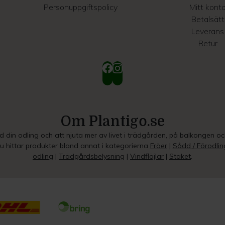
Personuppgiftspolicy
Mitt kont
Betalsätt
Leverans
Retur
Om Plantigo.se
ed din odling och att njuta mer av livet i trädgården, på balkongen o
Du hittar produkter bland annat i kategorierna
Fröer
|
Sådd / Förodlin
odling
|
Trädgårdsbelysning
|
Vindflöjlar
|
Staket
.