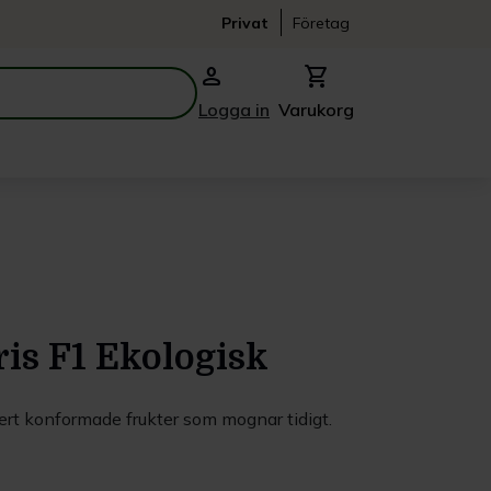
Privat
Företag
person
shopping_cart
Logga in
Varukorg
ris F1 Ekologisk
kert konformade frukter som mognar tidigt.