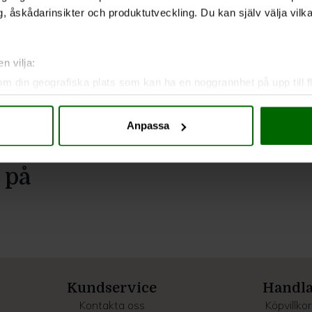
, åskådarinsikter och produktutveckling. Du kan själv välja vilk
n vilja:
om din geografiska plats som kan ha en noggrannhet på upp till f
genom att aktivt skanna den för specifika kännetecken (fingeravt
rsonliga uppgifter behandlas och ställ in dina preferenser i
deta
Anpassa
ke när som helst från cookie-förklaringen.
e för att anpassa innehållet och annonserna till användarna, tillh
 på
vår trafik. Vi vidarebefordrar även sådana identifierare och anna
nnons- och analysföretag som vi samarbetar med. Dessa kan i sin
har tillhandahållit eller som de har samlat in när du har använt 
Kundservice
Handl
Kontakta oss
Köpvillkor