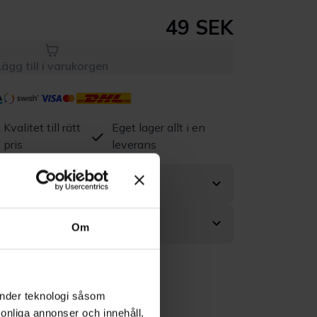
49 SEK
Lägg till i varukorgen
Kvalitet till rätt
Eget lager allt i en
pris
leverans
Om
änder teknologi såsom
rsonliga annonser och innehåll,