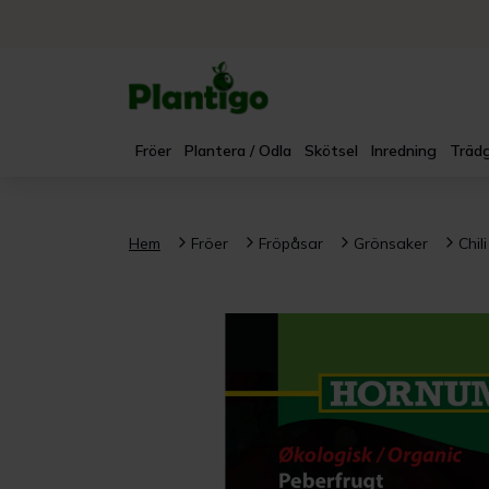
Fröer
Plantera / Odla
Skötsel
Inredning
Trädg
Hem
Fröer
Fröpåsar
Grönsaker
Chil