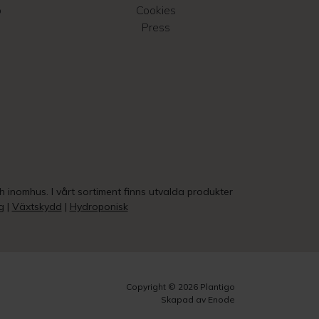
o
Cookies
Press
ch inomhus. I vårt sortiment finns utvalda produkter
g
|
Växtskydd
|
Hydroponisk
Copyright © 2026 Plantigo
Skapad av Enode