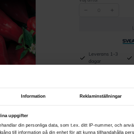
Välj antal
0
Leverans 1-3
dagar
Beskrivning
Produktrecensioner
Information
Reklaminställningar
ina uppgifter
handlar din personliga data, som t.ex. ditt IP-nummer, och anv
illgång till information på din enhet för att kunna tillhandahålla pe