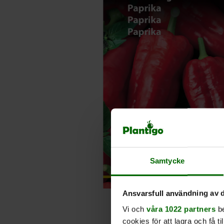
Samtycke
Ansvarsfull användning av d
Vi och
våra 1022 partners
be
cookies för att lagra och få t