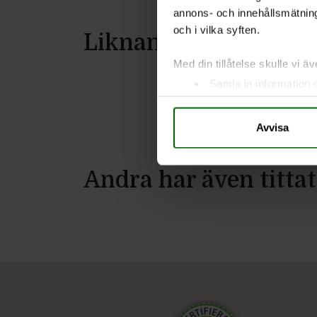
annons- och innehållsmätning
och i vilka syften.
Liknande produkter
Med din tillåtelse skulle vi äve
Samla in information 
Identifiera din enhet 
Ta reda på mer om hur dina pe
Avvisa
eller dra tillbaka ditt samtyc
Vi använder enhetsidentifierar
Andra har även tittat
sociala medier och analysera 
till de sociala medier och a
med annan information som du 